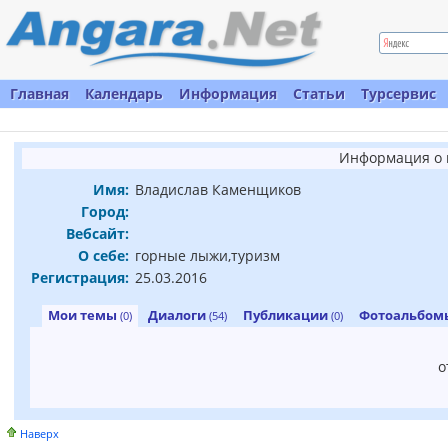
Главная
Календарь
Информация
Статьи
Турсервис
Информация о 
Имя:
Владислав Каменщиков
Город:
Вебсайт:
О себе:
горные лыжи,туризм
Регистрация:
25.03.2016
Мои темы
Диалоги
Публикации
Фотоальбо
(0)
(54)
(0)
о
Наверх