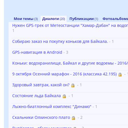
Мои темы
Диалоги
Публикации
Фотоальбо
(3)
(20)
(1)
Нужен GPS-трек от Метеостанции "Хамар-Дабан" на водо
1
Собираю заказ на покупку коньков для Байкала.
- 1
GPS-навигация в Android
- 3
Коньки: водохранилище, Байкал и другие водоемы - 2016/
9 октября Осенний марафон - 2016 (классика 42.195)
- 
Здоровый завтрак, какой он?
- 1
Состояние льда Байкала
- 1
Лыжно-биатлонный комплекс "Динамо"
- 1
Скальники Олхинского плато
- 2