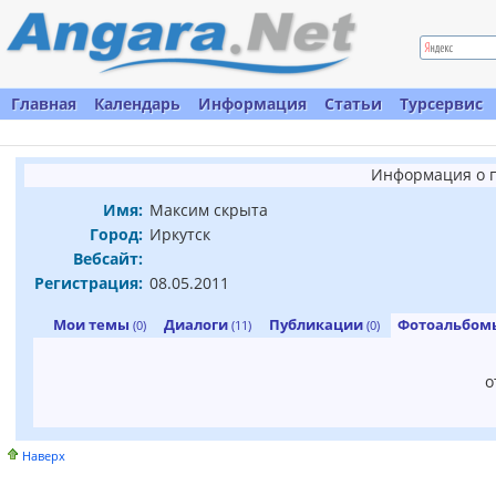
Главная
Календарь
Информация
Статьи
Турсервис
Информация о п
Имя:
Максим скрыта
Город:
Иркутск
Вебсайт:
Регистрация:
08.05.2011
Мои темы
Диалоги
Публикации
Фотоальбо
(0)
(11)
(0)
о
Наверх