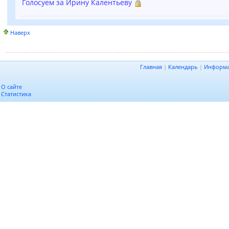
Голосуем за Ирину Калентьеву
Наверх
Главная
|
Календарь
|
Информ
О сайте
Статистика