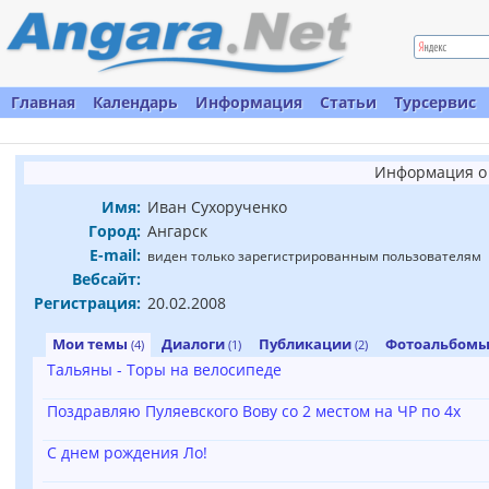
Главная
Календарь
Информация
Статьи
Турсервис
Информация о 
Имя:
Иван Сухорученко
Город:
Ангарск
E-mail:
виден только зарегистрированным пользователям
Вебсайт:
Регистрация:
20.02.2008
Мои темы
Диалоги
Публикации
Фотоальбом
(4)
(1)
(2)
Тальяны - Торы на велосипеде
Поздравляю Пуляевского Вову со 2 местом на ЧР по 4х
С днем рождения Ло!