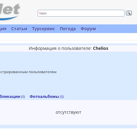
ция
Статьи
Турсервис
Погода
Форум
Информация о пользователе:
Chelios
гистрированным пользователям
бликации
Фотоальбомы
(0)
(0)
отсутствуют