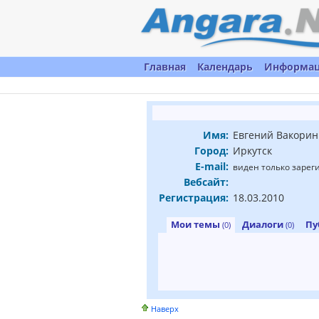
Главная
Календарь
Информа
Имя:
Евгений Вакорин
Город:
Иркутск
E-mail:
виден только заре
Вебсайт:
Регистрация:
18.03.2010
Мои темы
Диалоги
Пу
(0)
(0)
Наверх