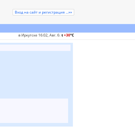
Вход на сайт и регистрация ...»»
в Иркутске 16:02, Авг. 6
:
t
+30
°
C