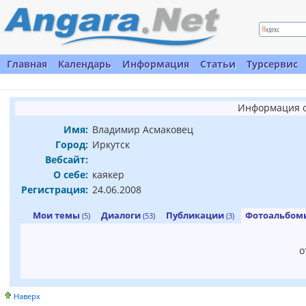
Главная
Календарь
Информация
Статьи
Турсервис
Информация о
Имя:
Владимир Асмаковец
Город:
Иркутск
Вебсайт:
О себе:
каякер
Регистрация:
24.06.2008
Мои темы
Диалоги
Публикации
Фотоальбо
(5)
(53)
(3)
о
Наверх