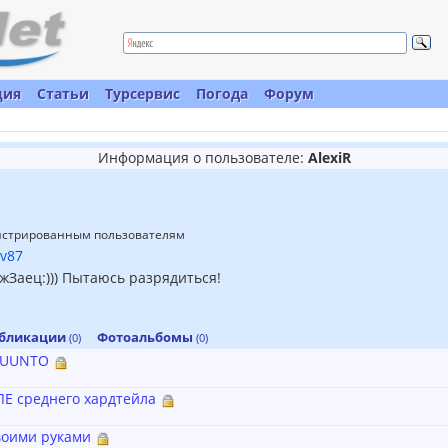
ция
Статьи
Турсервис
Погода
Форум
Информация о пользователе:
AlexiR
гистрированным пользователям
ov87
жЗаец:))) Пытаюсь разрядиться!
бликации
Фотоальбомы
(0)
(0)
 SUUNTO
Е среднего хардтейла
воими руками