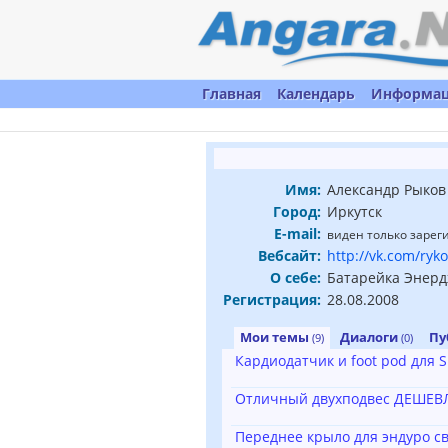
Главная
Календарь
Информа
Имя:
Александр Рыков
Город:
Иркутск
E-mail:
виден только заре
Вебсайт:
http://vk.com/ryk
О себе:
Батарейка Энерд
Регистрация:
28.08.2008
Мои темы
Диалоги
Пу
(9)
(0)
Кардиодатчик и foot pod для
Отличный двухподвес ДЕШЕВЛ
Переднее крыло для эндуро с