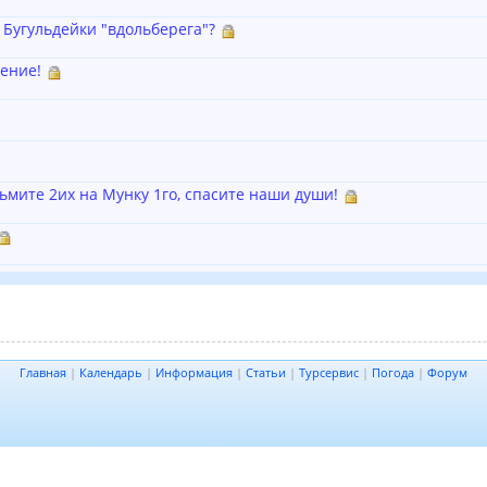
 Бугульдейки "вдольберега"?
ение!
ьмите 2их на Мунку 1го, спасите наши души!
Главная
|
Календарь
|
Информация
|
Статьи
|
Турсервис
|
Погода
|
Форум