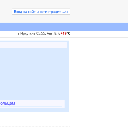
Вход на сайт и регистрация ...»»
в Иркутске 05:55, Авг. 8
:
t
+19
°
C
гольцам