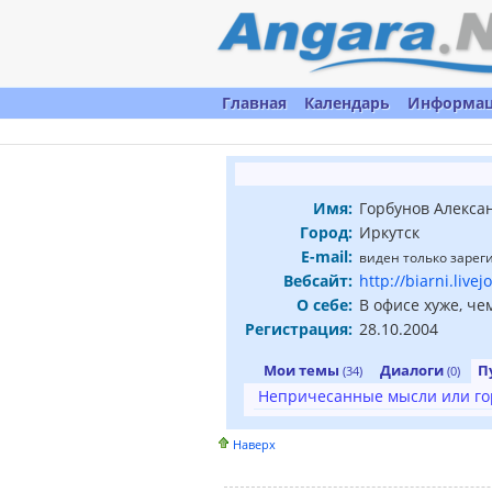
Главная
Календарь
Информа
Имя:
Горбунов Алекса
Город:
Иркутск
E-mail:
виден только заре
Вебсайт:
http://biarni.live
О себе:
В офисе хуже, че
Регистрация:
28.10.2004
Мои темы
Диалоги
П
(34)
(0)
Непричесанные мысли или го
Наверх