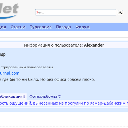
ция
Статьи
Турсервис
Погода
Форум
Информация о пользователе:
Alexander
ндр
гистрированным пользователям
journal.com
м где бы то ни было. Но без офиса совсем плохо.
убликации
Фотоальбомы
(1)
(0)
рсть ощущений, вынесенных из прогулки по Хамар-Дабанским 