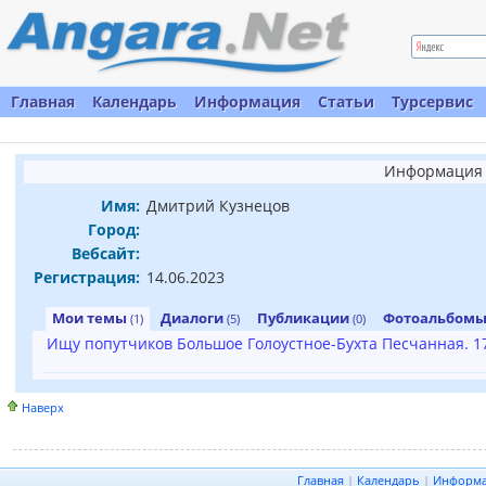
Главная
Календарь
Информация
Статьи
Турсервис
Информация 
Имя:
Дмитрий Кузнецов
Город:
Вебсайт:
Регистрация:
14.06.2023
Мои темы
Диалоги
Публикации
Фотоальбом
(1)
(5)
(0)
Ищу попутчиков Большое Голоустное-Бухта Песчанная. 17
Наверх
Главная
|
Календарь
|
Информ