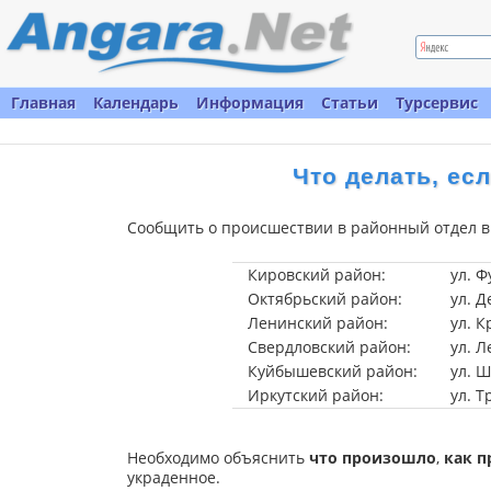
Главная
Календарь
Информация
Статьи
Турсервис
Что делать, ес
Сообщить о происшествии в районный отдел в
Кировский район:
ул. Ф
Октябрьский район:
ул. Д
Ленинский район:
ул. 
Свердловский район:
ул. 
Куйбышевский район:
ул. 
Иркутский район:
ул. Т
Необходимо объяснить
что произошло
,
как 
украденное.