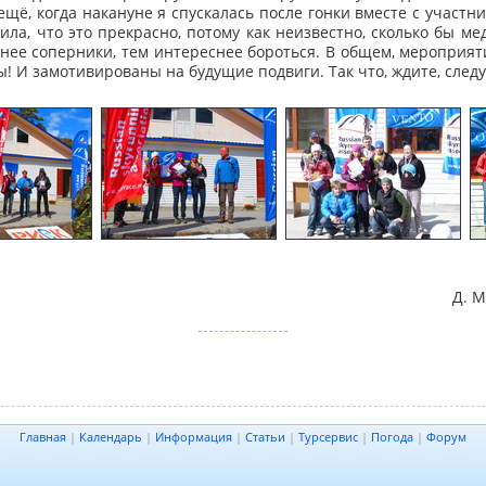
ещё, когда накануне я спускалась после гонки вместе с участни
тила, что это прекрасно, потому как неизвестно, сколько бы ме
ьнее соперники, тем интереснее бороться. В общем, мероприя
ы! И замотивированы на будущие подвиги. Так что, ждите, след
Д. М
Главная
|
Календарь
|
Информация
|
Статьи
|
Турсервис
|
Погода
|
Форум