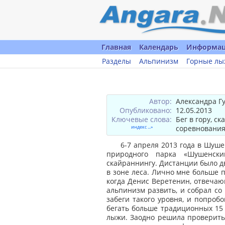
Главная
Календарь
Информа
Разделы
Альпинизм
Горные лы
Автор:
Александра Г
Опубликовано:
12.05.2013
Ключевые слова:
Бег в гору, с
индекс ...»
соревнования
6-7 апреля 2013 года в Шуше
природного парка «Шушенск
скайраннингу. Дистанции было дв
в зоне леса. Лично мне больше п
когда Денис Веретенин, отвечаю
альпинизм развить, и собрал со в
забеги такого уровня, и попроб
бегать больше традиционных 15 к
лыжи. Заодно решила проверить 