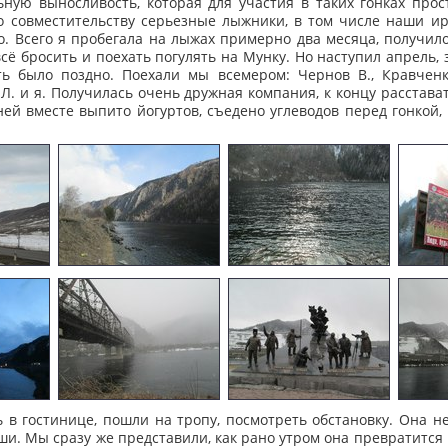
ую выносливость, которая для участия в таких гонках прос
 совместительству серьезные лыжники, в том числе наши ирк
. Всего я пробегала на лыжах примерно два месяца, получило
всё бросить и поехать погулять на Мунку. Но наступил апрель,
ать было поздно. Поехали мы всемером: Чернов В., Кравчен
а Л. и я. Получилась очень дружная компания, к концу расстава
ней вместе выпито йогуртов, съедено углеводов перед гонкой,
 в гостинице, пошли на тропу, посмотреть обстановку. Она не
ши. Мы сразу же представили, как рано утром она превратится в