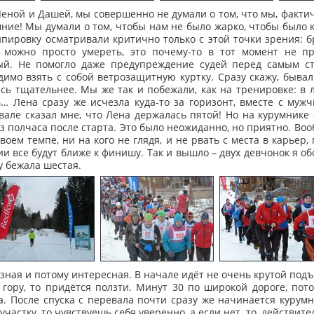
 Леной и Дашей, мы совершенно не думали о том, что мы, фактич
 зимние! Мы думали о том, чтобы нам не было жарко, чтобы было
пировку осматривали критично только с этой точки зрения: бр
х можно просто умереть, это почему-то в тот момент не п
ый. Не помогло даже предупреждение судей перед самым ст
димо взять с собой ветрозащитную куртку. Сразу скажу, быва
сь тщательнее. Мы же так и побежали, как на тренировке: в л
ь… Лена сразу же исчезла куда-то за горизонт, вместе с мужч
вале сказал мне, что Лена держалась пятой! Но на курумнике 
з полчаса после старта. Это было неожиданно, но приятно. Вооб
воем темпе, ни на кого не глядя, и не рвать с места в карьер,
ии все будут ближе к финишу. Так и вышло – двух девчонок я о
гу бежала шестая.
зная и потому интересная. В начале идёт не очень крутой подъ
гору, то придётся ползти. Минут 30 по широкой дороге, пот
. После спуска с перевала почти сразу же начинается курумни
астку, то чувствуешь себя уверенно, а если нет, то, действит