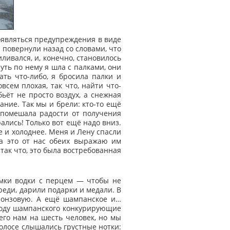
оявляться предупреждения в виде
 повернули назад со словами, что
ливался, и, конечно, становилось
уть по нему я шла с палками, они
ать что-либо, я бросила палки и
всем плохая, так что, найти что-
ьёт не просто воздух, а снежная
вание. Так мы и брели: кто-то ещё
е помешала радости от получения
ались! Только вот ещё надо вниз.
е и холоднее. Меня и Лену спасли
За это от нас обеих выражаю им
так что, это была востребованная
мки водки с перцем — чтобы не
реди, дарили подарки и медали. В
ронзовую. А ещё шампанское и…
оводу шампанского конкурирующие
его нам на шесть человек, но мы
голосе слышались грустные нотки: