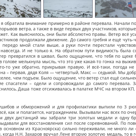
я, я обратила внимание примерно в районе перевала. Начали п
орывов ветра, а также в виде первых двух участников, которые
жет. Как выяснилось, они были абсолютно правы. Ветер всё уси
стников продолжали движение. До самого гребня и ещё чуть-ч
 передо мной стали выше, а руки почти перестали чувствов
, навсегда. И не только я. На обратном пути видимость была со
тер превратился в шквал, было ощущение, что тебя по щеке б
 в голове мелькнула мысль, что это уже какая-то гонка на выжи
кто-то уже обратно, прикрывая правую. И всё-таки, погода н
ена – первая, дядя Коля — четвертый, Макс — седьмой. Мы добр
желее, чем подъем. Было ощущение, что ветер стал ещё сильне
ие спасатели – одели и сопровождали до самого перевала. 
нилось, Даша тоже отсиживалась в палатке МЧС на втором КП, 
ушибов и обморожений и для профилактики выпили по 3 рю
всё, как и полагается, награждением. Вызывали нас всех по оче
ам двух дистанций мы забрали три золотых медали и одну б
 выдавали для восстановления сил после соревнований. По п
(в основном из Красноярска) сильно переживали, не много ли 
, когда Н.Н. Захаров вручал Лене вторую золотую медаль, то в 