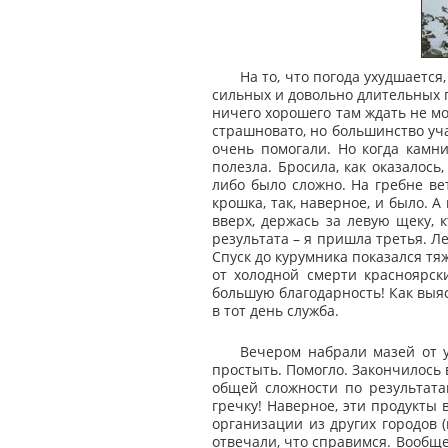
На то, что погода ухудшаетс
сильных и довольно длительных п
ничего хорошего там ждать не мо
страшновато, но большинство уча
очень помогали. Но когда камни
полезла. Бросила, как оказалось
либо было сложно. На гребне ве
крошка, так, наверное, и было. А
вверх, держась за левую щеку, 
результата – я пришла третья. Л
Спуск до курумника показался тя
от холодной смерти красноярск
большую благодарность! Как выяс
в тот день служба.
Вечером набрали мазей от 
простыть. Помогло. Закончилось 
общей сложности по результат
гречку! Наверное, эти продукты
организации из других городов 
отвечали, что справимся. Вообще