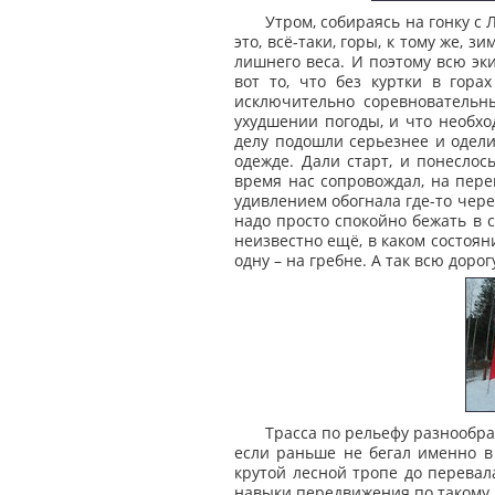
Утром, собираясь на гонку с
это, всё-таки, горы, к тому же,
лишнего веса. И поэтому всю эки
вот то, что без куртки в гора
исключительно соревновательн
ухудшении погоды, и что необхо
делу подошли серьезнее и одели
одежде. Дали старт, и понеслос
время нас сопровождал, на пере
удивлением обогнала где-то чере
надо просто спокойно бежать в с
неизвестно ещё, в каком состоян
одну – на гребне. А так всю доро
Трасса по рельефу разнообра
если раньше не бегал именно в 
крутой лесной тропе до перевала
навыки передвижения по такому уч