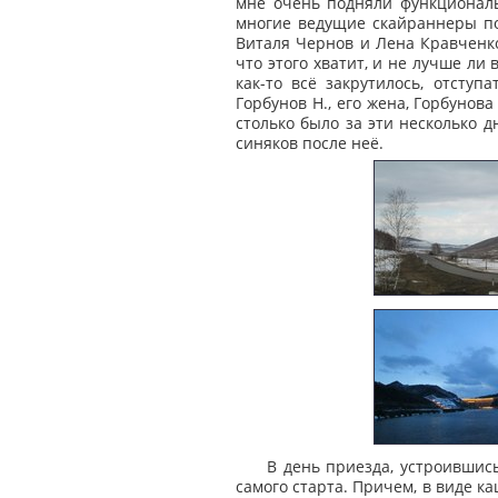
мне очень подняли функциональн
многие ведущие скайраннеры по
Виталя Чернов и Лена Кравченко
что этого хватит, и не лучше ли 
как-то всё закрутилось, отступ
Горбунов Н., его жена, Горбунов
столько было за эти несколько д
синяков после неё.
В день приезда, устроившись
самого старта. Причем, в виде ка