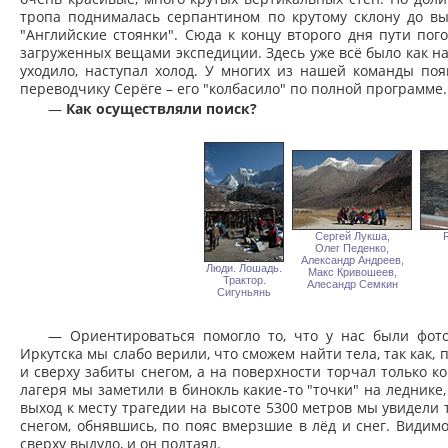
тропа поднималась серпантином по крутому склону до вы
"Английские стоянки". Сюда к концу второго дня пути пог
загруженных вещами экспедиции. Здесь уже всё было как на 
уходило, наступал холод. У многих из нашей команды по
переводчику Серёге – его "колбасило" по полной программе.
—
Как осуществляли поиск?
Сергей Лукша,
R
Олег Педенко,
Александр Андреев,
Люди. Лошадь.
Макс Кривошеев,
Трактор.
Алесандр Семкин
Сигуньянь
— Ориентироваться помогло то, что у нас были фот
Иркутска мы слабо верили, что сможем найти тела, так как,
и сверху забиты снегом, а на поверхности торчал только к
лагеря мы заметили в бинокль какие-то "точки" на леднике,
выход к месту трагедии на высоте 5300 метров мы увидели
снегом, обнявшись, по пояс вмерзшие в лёд и снег. Видим
сверху выдуло, и он подтаял.