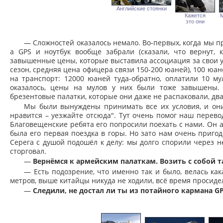
Английские стоянки
Кажется
М
это они
— Сложностей оказалось немало. Во-первых, когда мы п
а GPS и ноутбук вообще забрали (сказали, что вернут, 
завышенные цены, которые выставила ассоциация за свои усл
сезон, средняя цена офицера связи 150-200 юаней), 100 юан
на транспорт: 12000 юаней туда-обратно, оплатили 10 мул
оказалось, цены на мулов у них были тоже завышены. 
брезентовые палатки, которые они даже не распаковали, два
Мы были вынуждены принимать все их условия, и они
нравится – уезжайте отсюда". Тут очень помог наш перево
Благовещенские ребята его попросили поехать с нами. Он а
была его первая поездка в горы. Но зато нам очень пригод
Серега с душой подошёл к делу: мы долго спорили через н
сторговал.
—
Вернёмся к армейским палаткам. Возить с собой т
— Есть подозрение, что именно так и было, велась как
метров, выше китайцы никуда не ходили, всё время просидел
—
Следили, не достал ли ты из потайного кармана G