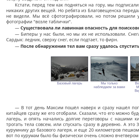
Кстати, перед тем как подняться на гору, мы подписали
никаких других вещей. Но ребята из Благовещенска переда
не видели. Мы всё сфотографировали, но потом решили у
фотографии "возле таблички".
—
Существовала ли лавинная опасность для поисков
— Биперы у нас были, но мы их не использовали. Снега
Сардык: ледник, сверху снег, если подтает, то фирн.
—
После обнаружения тел вам сразу удалось спустит
Базовый лагерь
Мы только
Во
наблюдаем за вами
М
Ви
— В тот день Максим пошёл наверх и сразу нашёл пог
китайцев сразу же его отобрали. Сказали, что его можно бу
лагерь, и опять начались долгие переговоры с нашими к
трогать тела совсем, или спускать сразу в деревню. А это
курумнику до базового лагеря, и еще 20 километров пешком
вот по курумам было бы физически очень сложно вчетвером