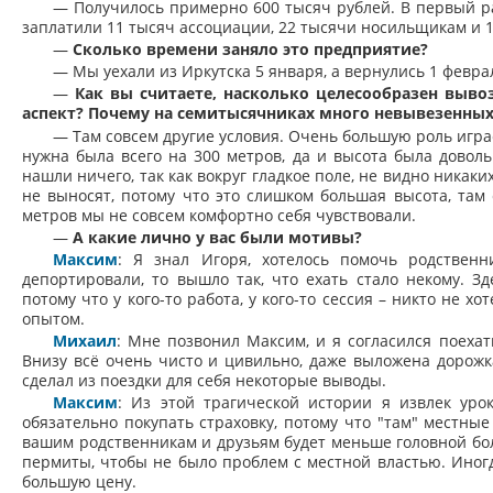
— Получилось примерно 600 тысяч рублей. В первый ра
заплатили 11 тысяч ассоциации, 22 тысячи носильщикам и 1
—
Сколько времени заняло это предприятие?
— Мы уехали из Иркутска 5 января, а вернулись 1 феврал
—
Как вы считаете, насколько целесообразен выв
аспект? Почему на семитысячниках много невывезенных
— Там совсем другие условия. Очень большую роль игра
нужна была всего на 300 метров, да и высота была довольн
нашли ничего, так как вокруг гладкое поле, не видно никак
не выносят, потому что это слишком большая высота, там
метров мы не совсем комфортно себя чувствовали.
—
А какие лично у вас были мотивы?
Максим
: Я знал Игоря, хотелось помочь родствен
депортировали, то вышло так, что ехать стало некому. З
потому что у кого-то работа, у кого-то сессия – никто не х
опытом.
Михаил
: Мне позвонил Максим, и я согласился поехат
Внизу всё очень чисто и цивильно, даже выложена дорожка
сделал из поездки для себя некоторые выводы.
Максим
: Из этой трагической истории я извлек урок
обязательно покупать страховку, потому что "там" местные
вашим родственникам и друзьям будет меньше головной бол
пермиты, чтобы не было проблем с местной властью. Иногд
большую цену.