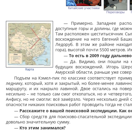
Китайские участники
Переговоры
— Примерно. Западнее распо
доступные горы и долины, где можно
Там расположен шеститысячник Сыгу
восхождение на него Евгений Башк
Ледоруб. В этом же районе находи
гора), высотой почти 5500 метров. И
—
То есть в 2009 году дальне
— Да. Видимо, они пошли на 
будущих восхождений. Игорь Шерс
Карта
Амурской области, раньше уже совер
Подъем на Кэмел-пик по классике соответствует прим
леднику, который, хотя и закрытый, но более-менее лавинн
маршруту, и их накрыло лавиной. Двое остались на пове
несильно – не только сам смог откопаться, но и четвертог
Анфису, но не смогли: всё замёрзло. Через несколько дней
опасности никаких поисковых работ проводить тогда не стал
—
Расскажите о вашей поисковой экспедиции. Как о
— Сбор средств для поисково-спасательной экспедиции
довольно значительную сумму.
—
Кто этим занимался?