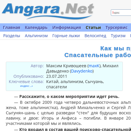
Главная
Календарь
Информация
Статьи
Турсервис
Разделы
Альпинизм
Горные лыжи
Велосипед
Туризм
Как мы п
Спасательные рабо
Автор:
Максим Кривошеев (
maxK
), Михаил
Давыденко (
Davydenko
)
Опубликовано:
23.07.2011
Ключевые слова:
Китай, альпинизм, Сычуань,
индекс ...»
спасатели
—
Расскажите, о каком мероприятии идет речь.
— В октябре 2009 года четверо дальневосточных альп
жена, тоже альпинистка), Андрей Михальченко и Сергей 
Сыгунян-шань с целью разведки "стен" для будущих восхо
лавину, и двое: Игорь и Анфиса – погибли. В январе 20
участниками которой мы и являлись.
—
Кто входил в состав вашей поисково-спасательно