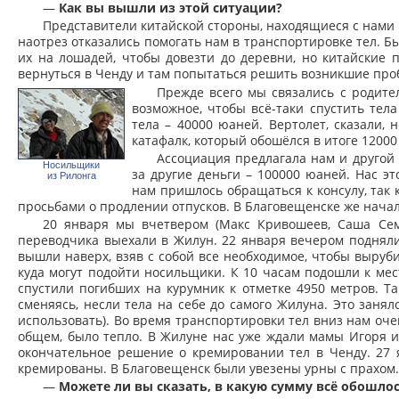
—
Как вы вышли из этой ситуации?
Представители китайской стороны, находящиеся с нами в
наотрез отказались помогать нам в транспортировке тел. Бы
их на лошадей, чтобы довезти до деревни, но китайские 
вернуться в Ченду и там попытаться решить возникшие про
Прежде всего мы связались с родите
возможное, чтобы всё-таки спустить тел
тела – 40000 юаней. Вертолет, сказали,
катафалк, который обошёлся в итоге 12000
Ассоциация предлагала нам и другой в
Носильщики
за другие деньги – 100000 юаней. Нас э
из Рилонга
нам пришлось обращаться к консулу, так к
просьбами о продлении отпусков. В Благовещенске же начал
20 января мы вчетвером (Макс Кривошеев, Саша Се
переводчика выехали в Жилун. 22 января вечером подняли
вышли наверх, взяв с собой все необходимое, чтобы вырубит
куда могут подойти носильщики. К 10 часам подошли к мес
спустили погибших на курумник к отметке 4950 метров. Т
сменяясь, несли тела на себе до самого Жилуна. Это занял
использовать). Во время транспортировки тел вниз нам очен
общем, было тепло. В Жилуне нас уже ждали мамы Игоря 
окончательное решение о кремировании тел в Ченду. 27 
кремированы. В Благовещенск были увезены урны с прахом.
—
Можете ли вы сказать, в какую сумму всё обошло