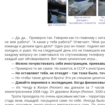
Вид на место
На 
трагедии с
На т
"английских стоянок"Ы
кита
Две Сигуньянь
— Да, да... Примерно так. Говорим как-то главному с кит
не моя работа". "А какая у тебя работа?" Отвечает: "Моя ра
команда и делаем одно дело!" Один раз он помог: поднял метр
холодно, и ушел. Но на следующий день это не помешало ем
каждому вопросу он советовался по спутниковому телефону 
каждый шаг обговаривался. Вот такие шпионские игры...
—
Можно почувствовать себя иностранцем, приехавш
— Примерно то же самое. Но кажется, в СССР к иностра
—
Не оставляют тебя, не отходят – так тоже было, точ
— Но чтобы такие деньги брать! Это уж слишком циничн
—
Давайте вернемся к экспедиции. Когда финансов
— Из Ченду в Жилун (Рилонг) мы доехали за 7 часов
землетрясением 2008 году. От деревни Жилун (Рилонг, 3200 м
Тропа проходила по очень красивым местам – территор
стада яков, лошадей, пасущихся сами по себе. Иногда было
очень красивые, много крутых вертикальных стен. По дол