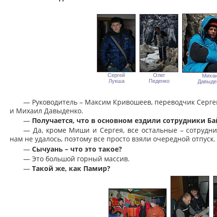
Сергей
Олег
Миха
Лукша
Педенко
Давыде
— Руководитель – Максим Кривошеев, переводчик Сергей
и Михаил Давыденко.
—
Получается, что в основном ездили сотрудники Б
— Да, кроме Миши и Сергея, все остальные – сотрудн
нам не удалось, поэтому все просто взяли очередной отпуск.
—
Сычуань – что это такое?
— Это большой горный массив.
—
Такой же, как Памир?