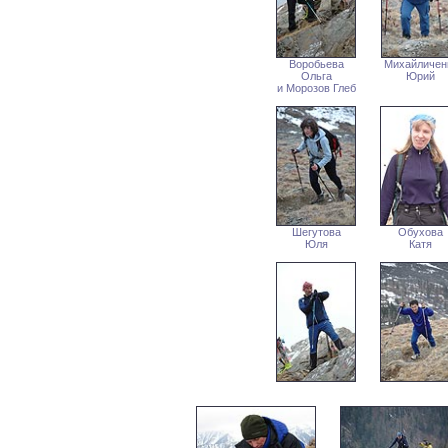
Воробьева
Михайличен
Ольга
Юрий
и Морозов Глеб
Шегутова
Обухова
Юля
Катя