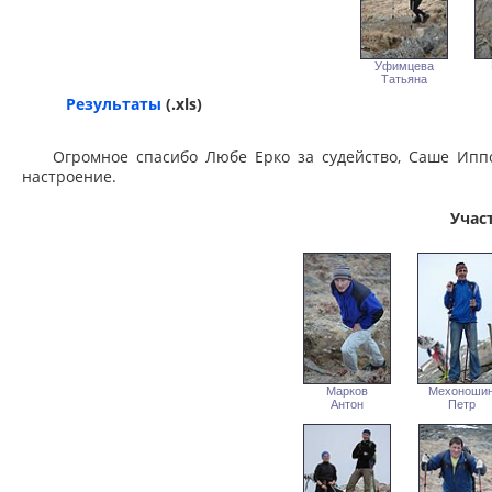
Уфимцева
Татьяна
Результаты
(.xls)
Огромное спасибо Любе Ерко за судейство, Саше Ипп
настроение.
Учас
Марков
Мехоноши
Антон
Петр