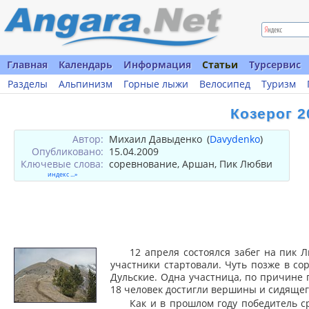
Главная
Календарь
Информация
Статьи
Турсервис
Разделы
Альпинизм
Горные лыжи
Велосипед
Туризм
Козерог 2
Автор:
Михаил Давыденко
(
Davydenko
)
Опубликовано:
15.04.2009
Ключевые слова:
соревнование, Аршан, Пик Любви
индекс ...»
12 апреля состоялся забег на пик Л
участники стартовали. Чуть позже в с
Дульские. Одна участница, по причине 
18 человек достигли вершины и сидящег
Как и в прошлом году победитель с