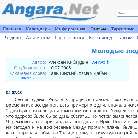
Главная
Календарь
Информация
Статьи
Турсервис
Разделы
Альпинизм
Горные лыжи
Велосипед
Туризм
Молодые люд
Автор:
Алексей Кибардин
(
werwolf
)
Опубликовано:
10.07.2008
Ключевые слова:
Тальцинский, Хамар-Дабан
индекс ...»
04.07.08
Сессия сдана. Работа в процессе поиска. Пока есть 
времени как всегда нет. Есть примерно 2 дня. Сначала иска
2 дня будет тяжело, да и компании не нашлось. Увидел что
что здорово было бы за день сбегать… но потом выясняется 
Черемхово, а все причиндалы походные в Ирке. Потом выясня
на сегодня и на воскресенье между прочим планы были… 
какого хрена я забыл на Тальцинском, что иду туда второй ра