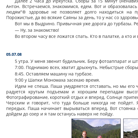
Далее 2 часа до Иркутска. Сборы за 15 минут (ненавиж
Антон. Встречаемся, знакомимся, едем. Вот и образовала
людям"® здоровье не позволяет долго находиться на 
Порожистые, да во всякие Саяны за день, то у нас со здоро
Вот мы в Выдрино. Привычная уже дорога до турбазы. Р
— Ну, за знакомство!
Во втором часу все ложатся спать. Кто в палатке, а кто и
05.07.08
5 утра. У меня звенит будильник. Беру фотоаппарат и ш
7:00. Поднимаю всех, хватит дрыхнуть. Небыстрые сборы,
8:45. Оставляем машину на турбазе.
9:00 у Шапки Мономаха засекаю время.
Идем не спеша. Паша умудряется отставать, но мы его 
радуется крутым подъемам и хорошим перепадам высот
Фотографирование, короткий отдых и вперед. Солнце припек
Черским и говорит, что туда больше никогда не пойдет.
передых. Паша начинает вырываться вперед. Вот стоянка 
дойдем до озер и я там останусь наверх не пойду.