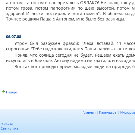
а потом… а потом в нас врезалось ОБЛАКО! Не знаю, как у д
потом гроза, потом папоротник по шею высотой, потом м
здорово! И носки постирал, и ноги помыл". В общем, ког
Точнее решили Паша с Антоном, мне было без разницы.
06.07.08
Утром был разбужен фразой: "Лёха, вставай, 11 часо
спросонья: "Тебе надо коленки, как у Паши палки – с антишо
Поняв, что солнца сегодня не будет. Решаем ехать до
искупались в Байкале. Антону видимо не хватило, и высадили
Вот так вот проводят время молодые люди на природе, б
Наверх
Главная
|
Календарь
|
Информ
О сайте
Статистика