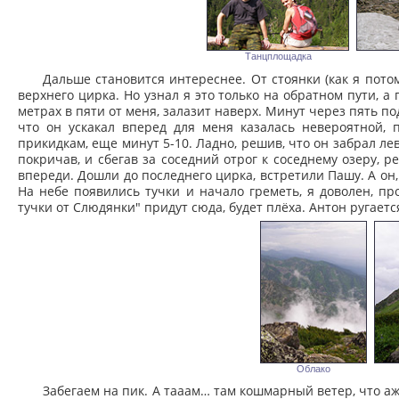
Танцплощадка
Дальше становится интереснее. От стоянки (как я пото
верхнего цирка. Но узнал я это только на обратном пути,
метрах в пяти от меня, залазит наверх. Минут через пять п
что он ускакал вперед для меня казалась невероятной, 
прикидкам, еще минут 5-10. Ладно, решив, что он забрал лев
покричав, и сбегав за соседний отрог к соседнему озеру, р
впереди. Дошли до последнего цирка, встретили Пашу. А он, 
На небе появились тучки и начало греметь, я доволен, пр
тучки от Слюдянки" придут сюда, будет плёха. Антон ругается
Облако
Забегаем на пик. А тааам… там кошмарный ветер, что а