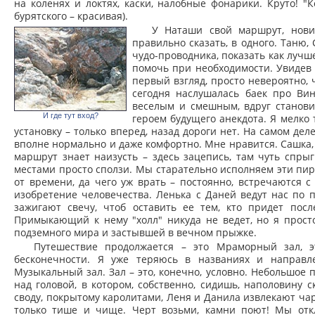
на коленях и локтях, каски, налобные фонарики. Круто! 
бурятского – красивая).
У Наташи свой маршрут, нови
правильно сказать, в одного. Таню
чудо-проводника, показать как лучш
помочь при необходимости. Увидев 
первый взгляд, просто невероятно, 
сегодня наслушалась баек про Вин
веселым и смешным, вдруг становит
И где тут вход?
героем будущего анекдота. Я мелко
установку – только вперед, назад дороги нет. На самом дел
вполне нормально и даже комфортно. Мне нравится. Сашка, 
маршрут знает наизусть – здесь зацепись, там чуть спрыгн
местами просто сползи. Мы старательно исполняем эти пиру
от времени, да чего уж врать – постоянно, встречаются
изобретение человечества. Ленька с Даней ведут нас по 
зажигают свечу, чтоб оставить ее тем, кто придет посл
Примыкающий к нему "холл" никуда не ведет, но я прост
подземного мира и застывшей в вечном прыжке.
Путешествие продолжается – это Мраморный зал, 
бесконечности. Я уже теряюсь в названиях и направл
Музыкальный зал. Зал – это, конечно, условно. Небольшое
над головой, в котором, собственно, сидишь, наполовину
своду, покрытому каролитами, Леня и Данила извлекают чар
только тише и чище. Черт возьми, камни поют! Мы от