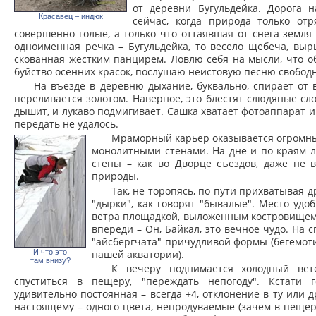
от деревни Бугульдейка. Дорога 
Красавец – индюк
сейчас, когда природа только от
совершенно голые, а только что оттаявшая от снега земля
одноименная речка – Бугульдейка, то весело щебеча, выр
скованная жестким панцирем. Ловлю себя на мысли, что о
буйство осенних красок, послушаю неистовую песню свободн
На въезде в деревню дыхание, буквально, спирает от в
переливается золотом. Наверное, это блестят слюдяные сло
дышит, и лукаво подмигивает. Сашка хватает фотоаппарат и 
передать не удалось.
Мраморный карьер оказывается огромным
монолитными стенами. На дне и по краям 
стены – как во Дворце съездов, даже не в
природы.
Так, не торопясь, по пути прихватывая д
"дырки", как говорят "бывалые". Место удо
ветра площадкой, выложенным костровищем, 
впереди – Он, Байкал, это вечное чудо. На
"айсбергчата" причудливой формы (бегемотик
нашей акватории).
И что это
там внизу?
К вечеру поднимается холодный вет
спуститься в пещеру, "переждать непогоду". Кстати 
удивительно постоянная – всегда +4, отклонение в ту или 
настоящему – одного цвета, непродуваемые (зачем в пеще