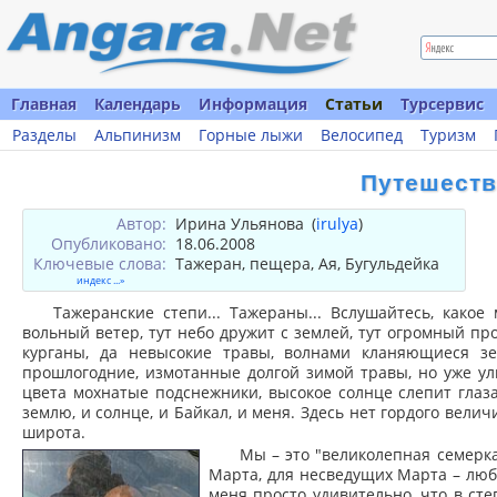
Главная
Календарь
Информация
Статьи
Турсервис
Разделы
Альпинизм
Горные лыжи
Велосипед
Туризм
Путешеств
Автор:
Ирина Ульянова
(
irulya
)
Опубликовано:
18.06.2008
Ключевые слова:
Тажеран, пещера, Ая, Бугульдейка
индекс ...»
Тажеранские степи... Тажераны... Вслушайтесь, какое
вольный ветер, тут небо дружит с землей, тут огромный пр
курганы, да невысокие травы, волнами кланяющиеся з
прошлогодние, измотанные долгой зимой травы, но уже ул
цвета мохнатые подснежники, высокое солнце слепит глаза
землю, и солнце, и Байкал, и меня. Здесь нет гордого велич
широта.
Мы – это "великолепная семерка"
Марта, для несведущих Марта – люб
меня просто удивительно, что в сте