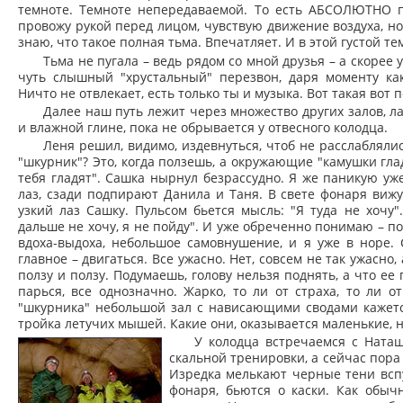
темноте. Темноте непередаваемой. То есть АБСОЛЮТНО 
провожу рукой перед лицом, чувствую движение воздуха, но.
знаю, что такое полная тьма. Впечатляет. И в этой густой 
Тьма не пугала – ведь рядом со мной друзья – а скорее 
чуть слышный "хрустальный" перезвон, даря моменту ка
Ничто не отвлекает, есть только ты и музыка. Вот такая вот
Далее наш путь лежит через множество других залов, л
и влажной глине, пока не обрывается у отвесного колодца.
Леня решил, видимо, издевнуться, чтоб не расслаблялис
"шкурник"? Это, когда ползешь, а окружающие "камушки гладя
тебя гладят". Сашка нырнул безрассудно. Я же паникую уж
лаз, сзади подпирают Данила и Таня. В свете фонаря виж
узкий лаз Сашку. Пульсом бьется мысль: "Я туда не хочу"
дальше не хочу, я не пойду". И уже обреченно понимаю – по
вдоха-выдоха, небольшое самовнушение, и я уже в норе. С
главное – двигаться. Все ужасно. Нет, совсем не так ужасно
ползу и ползу. Подумаешь, голову нельзя поднять, а что ее 
парься, все однозначно. Жарко, то ли от страха, то ли о
"шкурника" небольшой зал с нависающими сводами кажетс
тройка летучих мышей. Какие они, оказывается маленькие, 
У колодца встречаемся с Наташ
скальной тренировки, а сейчас пора 
Изредка мелькают черные тени всп
фонаря, бьются о каски. Как обы