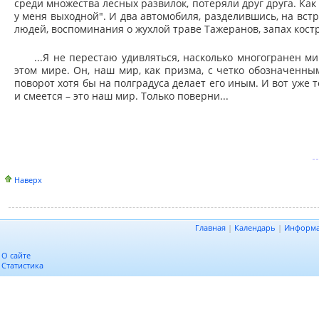
среди множества лесных развилок, потеряли друг друга. Как 
у меня выходной". И два автомобиля, разделившись, на встр
людей, воспоминания о жухлой траве Тажеранов, запах кост
...Я не перестаю удивляться, насколько многогранен м
этом мире. Он, наш мир, как призма, с четко обозначенны
поворот хотя бы на полградуса делает его иным. И вот уже 
и смеется – это наш мир. Только поверни...
Наверх
Главная
|
Календарь
|
Информ
О сайте
Статистика