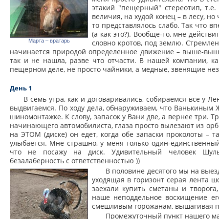
этакий "пещерный" стереотип, т.е.
величия, на худой конец – в лесу, но 
то представлялось слабо. Так что вп
(а как это?). Вообще-то, мне дейст
Марта – вратарь
словно кротов, под землю. Стремлен
начинается природой определенное движение – выше-выше),
так и не нашла, разве что отчасти. В нашей компании, ка
пещерном деле, не просто чайники, а медные, звенящие не
День 1
В семь утра, как и договаривались, собираемся все у Л
выдвигаемся. По ходу дела, обнаруживаем, что Ванькиным 
шиномонтажке. К слову, запасок у Вани две, а вернее три. Тр
начинающего автомобилиста, глаза просто вылезают из орб
на ЭТОМ (диске) он едет, когда обе запаски проколоты – т
улыбается. Мне страшно, у меня только один-единственны
что не посажу на диск. Удивительный человек Шул
безалаберность с ответственностью ))
В половине десятого мы на выез
уходящая в горизонт серая лента ш
заехали купить сметаны и творога,
наше неподдельное восхищение его
смешливым горожанам, вышагивая п
Промежуточный пункт нашего ма