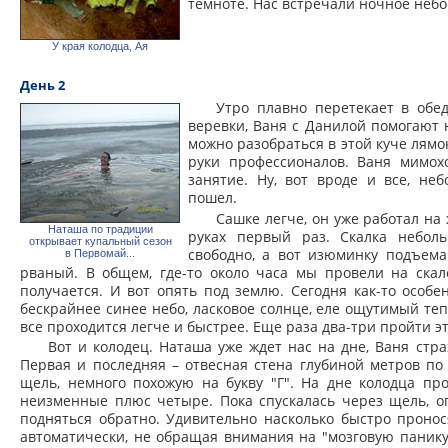
темноте. Нас встречали ночное небо
У края колодца, Ая
День 2
Утро плавно перетекает в обе
веревки, Ваня с Данилой помогают 
можно разобраться в этой куче лямо
руки профессионалов. Ваня мимохо
занятие. Ну, вот вроде и все, не
пошел.
Сашке легче, он уже работал на
Наташа по традиции
руках первый раз. Скалка неболь
открывает купальный сезон
свободно, а вот изюминку подъема
в Первомай...
рваный. В общем, где-то около часа мы провели на скале
получается. И вот опять под землю. Сегодня как-то особен
бескрайнее синее небо, ласковое солнце, еле ощутимый те
все проходится легче и быстрее. Еще раза два-три пройти э
Вот и колодец. Наташа уже ждет нас на дне, Ваня страх
Первая и последняя – отвесная стена глубиной метров по 
щель, немного похожую на букву "Г". На дне колодца про
неизменные плюс четыре. Пока спускалась через щель, оп
подняться обратно. Удивительно насколько быстро пронос
автоматически, не обращая внимания на "мозговую панику",