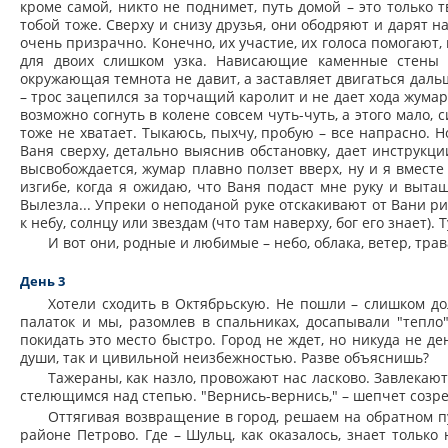
кроме самой, никто не поднимет, путь домой – это только тв
тобой тоже. Сверху и снизу друзья, они ободряют и дарят на
очень призрачно. Конечно, их участие, их голоса помогают,
для двоих слишком узка. Нависающие каменные стены 
окружающая темнота не давит, а заставляет двигаться дальш
– трос зацепился за торчащий каролит и не дает хода жумару
возможно согнуть в колене совсем чуть-чуть, а этого мало, 
тоже не хватает. Тыкаюсь, пыхчу, пробую – все напрасно. Н
Ваня сверху, детально выяснив обстановку, дает инструкц
высвобождается, жумар плавно ползет вверх, ну и я вместе
изгибе, когда я ожидаю, что Ваня подаст мне руку и вытащи
Вылезла... Упреки о неподаной руке отскакивают от Вани ри
к небу, солнцу или звездам (что там наверху, бог его знает). 
И вот они, родные и любимые – небо, облака, ветер, трав
День 3
Хотели сходить в Октябрьскую. Не пошли – слишком до
палаток и мы, разомлев в спальниках, досапывали "тепло
покидать это место быстро. Город не ждет, но никуда не д
души, так и цивильной неизбежностью. Разве объяснишь?
Тажераны, как назло, провожают нас ласково. Завлекаю
стелющимся над степью. "Вернись-вернись," – шепчет созр
Оттягивая возвращение в город, решаем на обратном пу
районе Петрово. Где – Шульц, как оказалось, знает только 