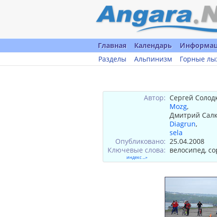
Главная
Календарь
Информа
Разделы
Альпинизм
Горные лы
Автор:
Сергей Солод
Mozg
,
Дмитрий Сал
Diagrun
,
sela
Опубликовано:
25.04.2008
Ключевые слова:
велосипед, с
индекс ...»