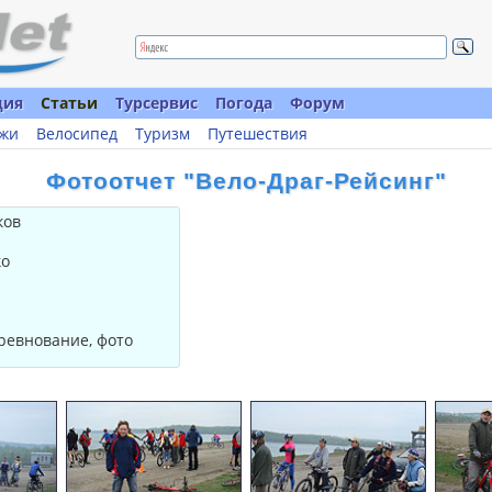
ция
Статьи
Турсервис
Погода
Форум
жи
Велосипед
Туризм
Путешествия
Фотоотчет "Вело-Драг-Рейсинг"
ков
ко
оревнование, фото