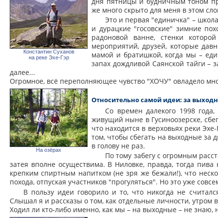
дня пятницы и будничным тоном пр
же много скрыто для меня в этом сл
Это и первая "единичка" – школ
и дурацкие "госовские" зимние пох
радоновой ванне, стенки которо
мероприятий, друзей, которые давн
Константин Суханов
мамой и братишкой, когда мы – еди
на реке Эхе-Гэр
запах дождливой Саянской тайги – з
далее...
Огромное, всё переполняющее чувство "ХОЧУ" овладело мн
Относительно самой идеи: за выход
Со времен далекого 1998 года
живущий ныне в Гусиноозерске, сбег
что находится в верховьях реки Эхе-
том, чтобы сбегать на выходные за 
в голову не раз.
На озёрах
По тому забегу с огромным расс
затея вполне осуществима. В Ниловке, правда, тогда пива
крепким спиртным напитком (не зря же бежали!), что неск
похода, отпуская участников "прогуляться". Но это уже совсе
В пользу идеи говорило и то, что никогда не считалс
Слышал я и рассказы о том, как отдельные личности, утром в
Ходил ли кто-либо именно, как мы – на выходные – не знаю, 