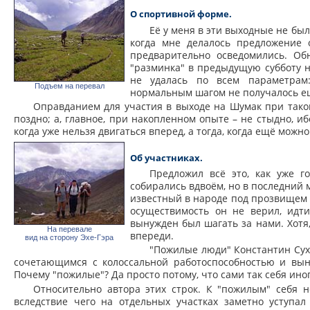
О спортивной форме.
Её у меня в эти выходные не был
когда мне делалось предложение 
предварительно осведомились. Об
"разминка" в предыдущую субботу 
не удалась по всем параметрам
Подъем на перевал
нормальным шагом не получалось ещ
Оправданием для участия в выходе на Шумак при таком
поздно; а, главное, при накопленном опыте – не стыдно, ибо
когда уже нельзя двигаться вперед, а тогда, когда ещё можно
Об участниках.
Предложил всё это, как уже г
собирались вдвоём, но в последний 
известный в народе под прозвищем "
осуществимость он не верил, идти
вынужден был шагать за нами. Хотя
На перевале
впереди.
вид на сторону Эхе-Гэра
"Пожилые люди" Константин Сух
сочетающимся с колоссальной работоспособностью и вын
Почему "пожилые"? Да просто потому, что сами так себя ино
Относительно автора этих строк. К "пожилым" себя н
вследствие чего на отдельных участках заметно уступал