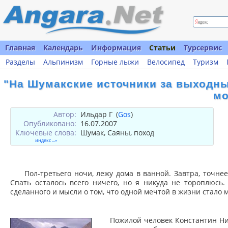
Главная
Календарь
Информация
Статьи
Турсервис
Разделы
Альпинизм
Горные лыжи
Велосипед
Туризм
"На Шумакские источники за выходны
мо
Автор:
Ильдар Г
(
Gos
)
Опубликовано:
16.07.2007
Ключевые слова:
Шумак, Саяны, поход
индекс ...»
Пол-третьего ночи, лежу дома в ванной. Завтра, точне
Спать осталось всего ничего, но я никуда не тороплюсь.
сделанного и мысли о том, что одной мечтой в жизни стало м
Пожилой человек Константин Ни