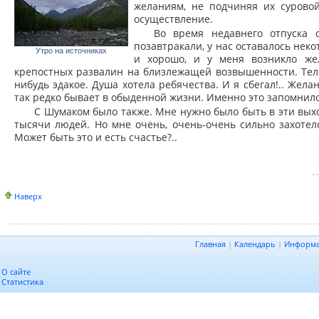
желаниям, не подчиняя их суровой
осуществление.
Во время недавнего отпуска 
позавтракали, у нас оставалось неко
Утро на источниках
и хорошо, и у меня возникло же
крепостных развалин на близлежащей возвышенности. Тело
нибудь эдакое. Душа хотела ребячества. И я сбегал!.. Жела
так редко бывает в обыденной жизни. Именно это запомнилос
С Шумаком было также. Мне нужно было быть в эти вых
тысячи людей. Но мне очень, очень-очень сильно захотело
Может быть это и есть счастье?..
Наверх
Главная
|
Календарь
|
Информ
О сайте
Статистика