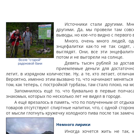
Источники стали другими. Мн
другими. Да, мы провели там совс
выводы, но кое-что видно с первого 
Много, очень много людей, о
энцефалитки как-то не так сидят,
выглядят. Они, все эти энцефали
потом и не выгорели на солнце.
Возле "старой"
Девять тысяч рублей за достав
радоновой бани
приемлемые деньги для достаточно 
летит, в изрядном количестве. Ну, а те, кто летает, отлич
Вероятно, именно этим вызвано то, что начинают меняться
том, как теперь, с постройкой турбазы, там стало плохо, на 
Запомнилось ещё то, что буквально в первые полчас
знакомых, которых по несколько лет не видел в городе.
А ещё врезалось в память, что по полученным от отдых
товаров отсутствуют спиртные напитки, что, с одной сторон
от мысли глотнуть кружечку холодного пива после так замеч
Немного лирики
Иногда хочется жить не так, 