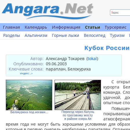
Главная
Календарь
Информация
Статьи
Турсервис
Разделы
Альпинизм
Горные лыжи
Велосипед
Туризм
Кубок России
Автор:
Александр Токарев
(
tokal
)
Опубликовано:
09.06.2003
Ключевые слова:
параплан, Белокуриха
индекс ...»
С откры
курорта Бел
команда. Сло
удачной, д
опытные спо
Повыше
Переезд через Катунь
Белокуриха под ногами...
покрывающа
по тросовому мосту
атмосферная
в районе озера Ая
время года не могут быть хорошими условиями для образ
которые в первую очередь необходимы парителям. Огранич