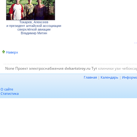
Токарев, Алексеев
и президент алтайской ассоциации
сверхлёгкой авиации
Владимир Митин
Наверх
None
Проект электроснабжения
dekartstroy.ru
Тут
клиники узи чебокс
Главная
|
Календарь
|
Информ
О сайте
Статистика