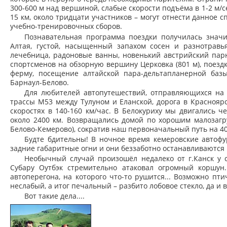
300-600 м над вершиной, слабые скорости подъёма в 1-2 м/с
15 км, около тридцати участников – могут отнести данное 
учебно-тренировочных сборов.
Познавательная программа поездки получилась знач
Алтая, густой, насыщенный запахом сосен и разнотравья
лечебница, радоновые ванны, новенький австрийский па
спортсменов на обзорную вершину Церковка (801 м), поезд
ферму, посещение алтайской пара-дельтапланерной базы
Барнаул-Белово.
Для любителей автопутешествий, отправляющихся на 
трассы М53 между Тулуном и Еланской, дорога в Красноярс
скоростях в 140-160 км/час. В Белокуриху мы двигались ч
около 2400 км. Возвращались домой по хорошим малозагр
Белово-Кемерово), сократив наш первоначальный путь на 40
Будте бдительны! В ночное время кемеровские автофу
задние габаритные огни и они беззаботно останавливаются 
Необычный случай произошёл недалеко от г.Канск у с
Субару Оутбэк стремительно атаковал огромный коршун.
автоперегона, на которого что-то рушится... Возможно п
неслабый, а итог печальный – разбито лобовое стекло, да и 
Вот такие дела....