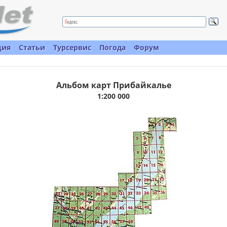
ция
Статьи
Турсервис
Погода
Форум
Альбом карт Прибайкалье
1:200 000