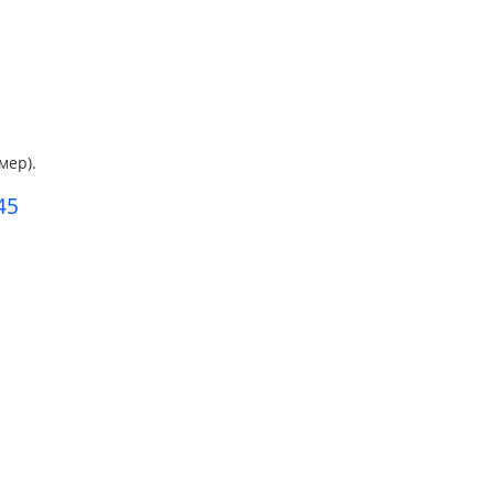
мер).
45