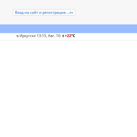
Вход на сайт и регистрация ...»»
в Иркутске 13:15, Авг. 10
:
t
+22
°
C