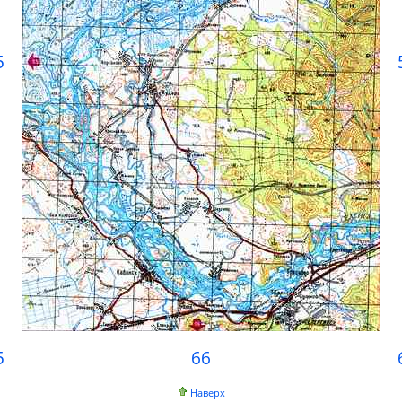
5
5
66
Наверх