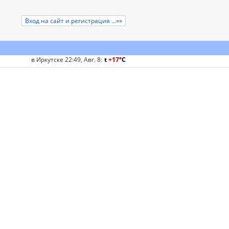
Вход на сайт и регистрация ...»»
в Иркутске 22:49, Авг. 8
:
t
+17
°
C