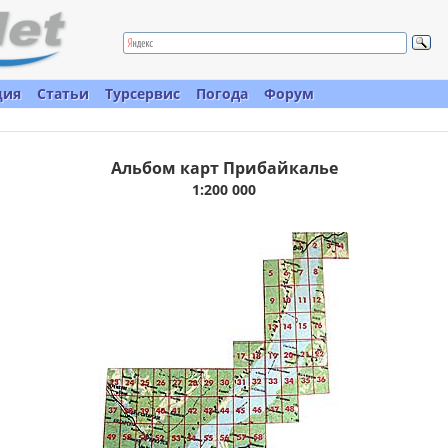
ция
Статьи
Турсервис
Погода
Форум
Альбом карт Прибайкалье
1:200 000