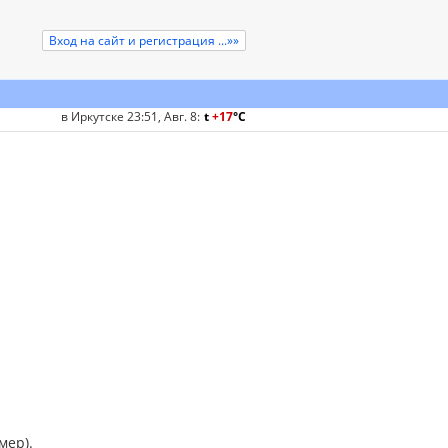
Вход на сайт и регистрация ...»»
в Иркутске 23:51, Авг. 8
:
t
+17
°
C
мер).