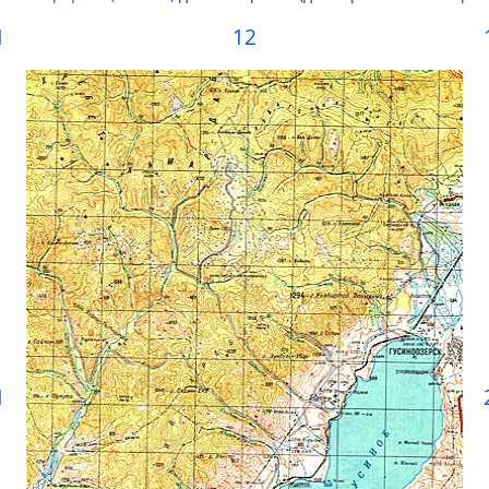
1
12
1