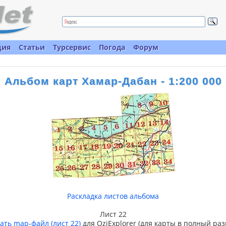
ция
Статьи
Турсервис
Погода
Форум
Альбом карт Хамар-Дабан - 1:200 000
Раскладка листов альбома
Лист 22
ать map-файл (лист 22)
для OziExplorer (для карты в полный раз