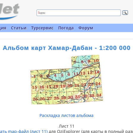
ция
Статьи
Турсервис
Погода
Форум
Альбом карт Хамар-Дабан - 1:200 000
Раскладка листов альбома
Лист 11
ать map-файл (лист 11)
для OziExplorer (для карты в полный раз