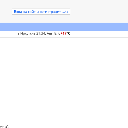
Вход на сайт и регистрация ...»»
в Иркутске 21:34, Авг. 8
:
t
+17
°
C
мер).