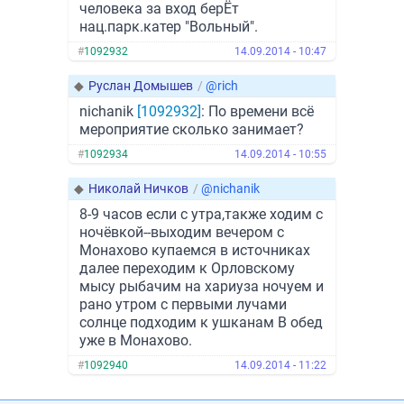
человека за вход берЁт
нац.парк.катер "Вольный".
#
1092932
14.09.2014 - 10:47
◆
Руслан Домышев
/
@rich
nichanik
[1092932]
: По времени всё
мероприятие сколько занимает?
#
1092934
14.09.2014 - 10:55
◆
Николай Ничков
/
@nichanik
8-9 часов если с утра,также ходим с
ночёвкой--выходим вечером с
Монахово купаемся в источниках
далее переходим к Орловскому
мысу рыбачим на хариуза ночуем и
рано утром с первыми лучами
солнце подходим к ушканам В обед
уже в Монахово.
#
1092940
14.09.2014 - 11:22