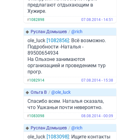
предлагают отдыхающим в
Хужире.
#
1082898
07.08.2014 - 14:51
◆
Руслан Домышев
/
@rich
ole_luck
[1082856]
: Всё возможно.
Подробности -Наталья -
89500654934
На Ольхоне занимаются
организацией и проведением тур
прогр.
#
1082914
07.08.2014 - 15:38
◆
Ольга В
/
@ole_luck
Спасибо всем. Наталья сказала,
что Ушканьи почти невероятно.
#
1083098
08.08.2014 - 00:09
◆
Руслан Домышев
/
@rich
ole_luck
[1083098]
: Ищите контакты