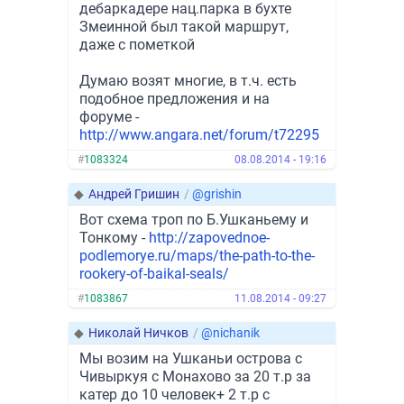
дебаркадере нац.парка в бухте
Змеинной был такой маршрут,
даже с пометкой
Думаю возят многие, в т.ч. есть
подобное предложения и на
форуме -
http://www.angara.net/forum/t72295
#
1083324
08.08.2014 - 19:16
◆
Андрей Гришин
/
@grishin
Вот схема троп по Б.Ушканьему и
Тонкому -
http://zapovednoe-
podlemorye.ru/maps/the-path-to-the-
rookery-of-baikal-seals/
#
1083867
11.08.2014 - 09:27
◆
Николай Ничков
/
@nichanik
Мы возим на Ушканьи острова с
Чивыркуя с Монахово за 20 т.р за
катер до 10 человек+ 2 т.р с