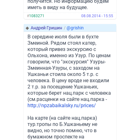
получится. Но информацию будем
иметь в виду на будущее.
#
1083271
08.08.2014 - 15:55
◆
Андрей Гришин
/
@grishin
В середине июля были в бухте
Змеиной. Рядом стоял катер,
который привез экскурсию с
Ольхона, именно из Узур. По ценам
говорили, что "экскурсия" Узуры-
Змеинная-Узуры, с заходом на
Ушканьи стоила около 5 т.р. с
человека. В цену вроде не входили
2 т.р. за посещение Ушканьих,
которые берет нац.парк с человека
(см.расценки на сайте нац.парка -
http://npzabaikalsky.ru/prices/
На карте (на сайте нац.парка)
тур.тропы по Б.Ушканьему не
видно, но точно помню, что в
бумажном проспекте на