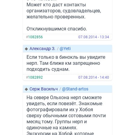
Может кто даст контакты
организаторов, судовладельцев,
желательно проверенных.
Откликнувшимся спасибо.
#
1082856
07.08.2014 - 13:34
◆
Александр З.
/
@Yeti
Если только в бинокль вы увидите
нерп. Там ближе км запрещенно
подходить суднам.
#
1082892
07.08.2014 - 14:40
◆
Серж Васильч
/
@Stand-artos
На севере Ольхона нерп сможете
увидеть, если повезёт. Знакомые
фотографировали их у Хобоя
сверху обычными сотовыми почти
месяц тому. Группы нерп и
одиночные на камнях.
Экскурсии на Хобой, которые