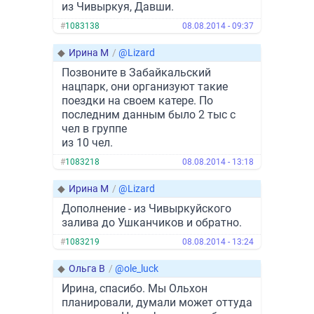
из Чивыркуя, Давши.
#
1083138
08.08.2014 - 09:37
◆
Ирина М
/
@Lizard
Позвоните в Забайкальский
нацпарк, они организуют такие
поездки на своем катере. По
последним данным было 2 тыс с
чел в группе
из 10 чел.
#
1083218
08.08.2014 - 13:18
◆
Ирина М
/
@Lizard
Дополнение - из Чивыркуйского
залива до Ушканчиков и обратно.
#
1083219
08.08.2014 - 13:24
◆
Ольга В
/
@ole_luck
Ирина, спасибо. Мы Ольхон
планировали, думали может оттуда