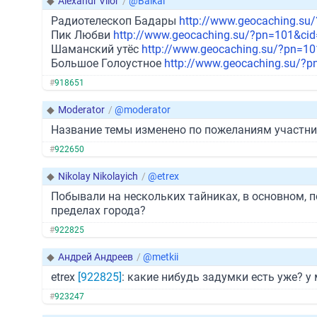
◆
Alexandr Vilor
/
@Baikal
Радиотелескоп Бадары
http://www.geocaching.su
Пик Любви
http://www.geocaching.su/?pn=101&ci
Шаманский утёс
http://www.geocaching.su/?pn=1
Большое Голоустное
http://www.geocaching.su/?
#
918651
◆
Moderator
/
@moderator
Название темы изменено по пожеланиям участни
#
922650
◆
Nikolay Nikolayich
/
@etrex
Побывали на нескольких тайниках, в основном, 
пределах города?
#
922825
◆
Андрей Андреев
/
@metkii
etrex
[922825]
: какие нибудь задумки есть уже? у
#
923247