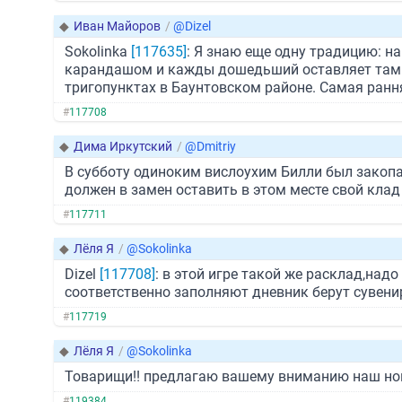
◆
Иван Майоров
/
@Dizel
Sokolinka
[117635]
: Я знаю еще одну традицию: н
карандашом и кажды дошедьший оставляет там з
тригопунктах в Баунтовском районе. Самая рання
#
117708
◆
Дима Иркутский
/
@Dmitriy
В субботу одиноким вислоухим Билли был закопан
должен в замен оставить в этом месте свой клад 
#
117711
◆
Лёля Я
/
@Sokolinka
Dizel
[117708]
: в этой игре такой же расклад,на
соответственно заполняют дневник берут сувени
#
117719
◆
Лёля Я
/
@Sokolinka
Товарищи!! предлагаю вашему вниманию наш нов
#
119384