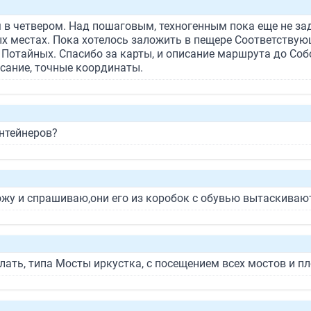
 в четвером. Над пошаговым, техногенным пока еще не за
х местах. Пока хотелось заложить в пещере Соответствующ
 Потайных. Спасибо за карты, и описание маршрута до Со
исание, точные координаты.
онтейнеров?
ожу и спрашиваю,они его из коробок с обувью вытаскивают 
ать, типа Мосты иркустка, с посещением всех мостов и пло