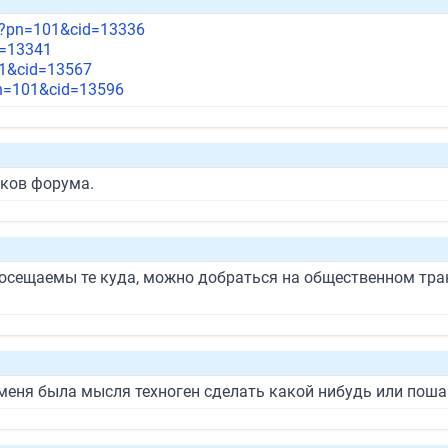
/?pn=101&cid=13336
d=13341
01&cid=13567
pn=101&cid=13596
ков форума.
посещаемы те куда, можно добраться на общественном тра
 меня была мысля техноген сделать какой нибудь или поша