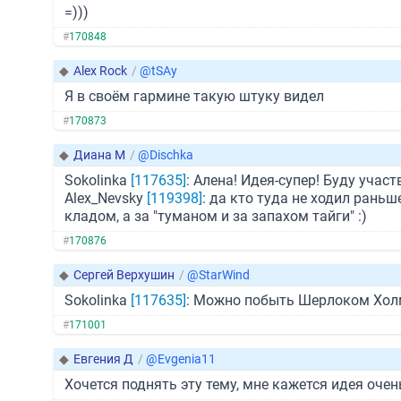
=)))
#
170848
◆
Alex Rock
/
@tSAy
Я в своём гармине такую штуку видел
#
170873
◆
Диана М
/
@Dischka
Sokolinka
[117635]
: Алена! Идея-супер! Буду участ
Alex_Nevsky
[119398]
: да кто туда не ходил раньше
кладом, а за "туманом и за запахом тайги" :)
#
170876
◆
Сергей Верхушин
/
@StarWind
Sokolinka
[117635]
: Можно побыть Шерлоком Холмс
#
171001
◆
Евгения Д
/
@Evgenia11
Хочется поднять эту тему, мне кажется идея очен