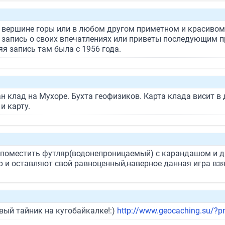
а вершине горы или в любом другом приметном и красивом
апись о своих впечатлениях или приветы последующим п
я запись там была с 1956 года.
 клад на Мухоре. Бухта геофизиков. Карта клада висит в д
и карту.
до поместить футляр(водонепроницаемый) с карандашом и 
р и оставляют свой равноценный,наверное данная игра взя
ый тайник на кугобайкалке!:)
http://www.geocaching.su/?