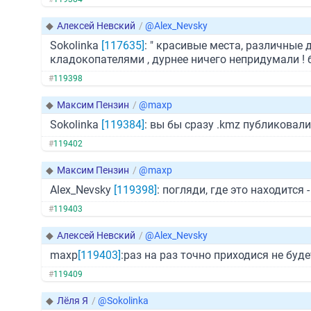
◆
Алексей Невский
/
@Alex_Nevsky
Sokolinka
[117635]
: " красивые места, различные
кладокопателями , дурнее ничего непридумали ! б
#
119398
◆
Максим Пензин
/
@maxp
Sokolinka
[119384]
: вы бы сразу .kmz публиковали
#
119402
◆
Максим Пензин
/
@maxp
Alex_Nevsky
[119398]
: погляди, где это находится 
#
119403
◆
Алексей Невский
/
@Alex_Nevsky
maxp
[119403]
:раз на раз точно приходися не будет
#
119409
◆
Лёля Я
/
@Sokolinka