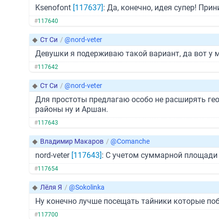
Ksenofont
[117637]
: Да, конечно, идея супер! При
#
117640
◆
Ст Си
/
@nord-veter
Девушки я подерживаю такой вариант, да вот у ме
#
117642
◆
Ст Си
/
@nord-veter
Для простоты предлагаю особо не расширять ге
районы ну и Аршан.
#
117643
◆
Владимир Макаров
/
@Comanche
nord-veter
[117643]
: С учетом суммарной площади 
#
117654
◆
Лёля Я
/
@Sokolinka
Ну конечно лучше посещать тайники которые поб
#
117700