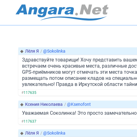
◆
Лёля Я
/
@Sokolinka
Здравствуйте товарищи! Хочу представить вашем
встречаем очень красивые места, различные дос
GPS-приёмников могут отмечать эти места точка
размещать потом описание кладов на специально
увлекательно! Правда в Иркутской области тайни
#
117635
◆
Ксения Николаева
/
@Ksenofont
Уважаемая Соколинка! Это просто замечательно!
#
117637
◆
Лёля Я
/
@Sokolinka