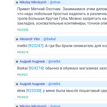
◆
Nikolay Nikolayich
/
@etrex
Привет Меткий Охотник. Занимаемся этим делом
что надо побольше простых наделать в различны
тропе Большая Крутая Губа, Можно запрятать на
закладке, основательные контейнеры, точное оп
#
923330
◆
Alexandr Vilor
/
@Baikal
metkii
[923247]
: А где Вы брали селикагель для к
#
924274
◆
Андрей Андреев
/
@metkii
Baikal
[924274]
: обычно в обувных магазинах зах
#
924521
◆
Андрей Андреев
/
@metkii
etrex
[923330]
: у меня была мысля пошаговый сдел
#
924522
◆
Nikolay Nikolayich
/
@etrex