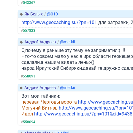
#
543367
◆
Ян Белых
/
@010
http://www.geocaching.su/?pn=101
для затравки, 
#
557823
◆
Андрей Андреев
/
@metkii
О,почему я раньше эту тему не заприметил:( !!!
Что-то совсем мало у нас в ирк.области геокешер
сделали,а нашим видать лень:-((
народ Иркутский,Сибиряки,давай те дружно сдела
#
558091
◆
Андрей Андреев
/
@metkii
Вот мои тайники:
перевал Чертовы ворота
http://www.geocaching.
Могучий Витязь
http://www.geocaching.su/?pn=1
Идол
http://www.geocaching.su/?pn=101&cid=9438
#
558094