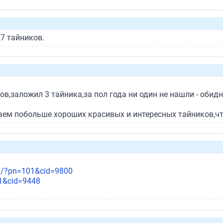
27 тайников.
ов,заложил 3 тайника,за пол года ни один не нашли - обидн
ем побольше хороших красивых и интересных тайников,чтоб
su/?pn=101&cid=9800
01&cid=9448