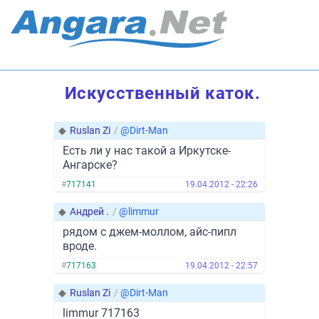
Искусственный каток.
◆
Ruslan Zi
/
@Dirt-Man
Есть ли у нас такой а Иркутске-
Ангарске?
#
717141
19.04.2012 - 22:26
◆
Андрей .
/
@limmur
рядом с джем-моллом, айс-пипл
вроде.
#
717163
19.04.2012 - 22:57
◆
Ruslan Zi
/
@Dirt-Man
limmur 717163