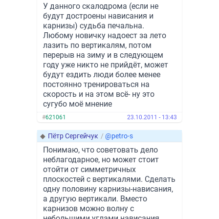
У данного скалодрома (если не
будут достроены нависания и
карнизы) судьба печальна.
Любому новичку надоест за лето
лазить по вертикалям, потом
перерыв на зиму и в следующем
году уже никто не прийдёт, может
будут ездить люди более менее
постоянно тренироваться на
скорость и на этом всё- ну это
сугубо моё мнение
#
621061
23.10.2011 - 13:43
◆
Пётр Сергейчук
/
@petro-s
Понимаю, что советовать дело
неблагодарное, но может стоит
отойти от симметричных
плоскостей с вертикалями. Сделать
одну половину карнизы-нависания,
а другую вертикали. Вместо
карнизов можно волну с
небольшими углами нависания