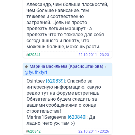
Александр, чем больше плоскостей,
чем больше нависание, тем
тяжелее и соотвественно
затравней. Цель не просто
пролезть легкий маршрут - а
пролезть что-то тяжелое для себя
сегодняшнего и понять, что
можешь больше, можешь расти.
#
620841
22.10.2011 - 23:23
◆
Марина Васильева (Красноштанова)
/
@fyufhxfyrf
Osintsev
[620839]
: Спасибо за
интересную информацию, какую
редко тут на форуме встретишь!
Обязательно будем следить за
вашими сообщениями о конце
строительства!
Marina1Sergeevna
[620840]
: Да
ладно, чего уж там :-)
#
620842
22.10.2011 - 23:26