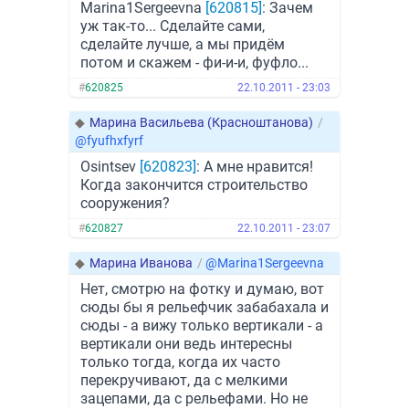
Marina1Sergeevna
[620815]
: Зачем
уж так-то... Сделайте сами,
сделайте лучше, а мы придём
потом и скажем - фи-и-и, фуфло...
#
620825
22.10.2011 - 23:03
◆
Марина Васильева (Красноштанова)
/
@fyufhxfyrf
Osintsev
[620823]
: А мне нравится!
Когда закончится строительство
сооружения?
#
620827
22.10.2011 - 23:07
◆
Марина Иванова
/
@Marina1Sergeevna
Нет, смотрю на фотку и думаю, вот
сюды бы я рельефчик забабахала и
сюды - а вижу только вертикали - а
вертикали они ведь интересны
только тогда, когда их часто
перекручивают, да с мелкими
зацепами, да с рельефами. Но не