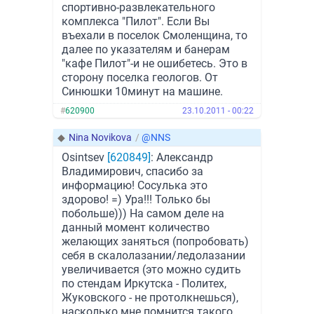
спортивно-развлекательного
комплекса "Пилот". Если Вы
въехали в поселок Смоленщина, то
далее по указателям и банерам
"кафе Пилот"-и не ошибетесь. Это в
сторону поселка геологов. От
Синюшки 10минут на машине.
#
620900
23.10.2011 - 00:22
◆
Nina Novikova
/
@NNS
Osintsev
[620849]
: Александр
Владимирович, спасибо за
информацию! Сосулька это
здорово! =) Ура!!! Только бы
побольше))) На самом деле на
данный момент количество
желающих заняться (попробовать)
себя в скалолазании/ледолазании
увеличивается (это можно судить
по стендам Иркутска - Политех,
Жуковского - не протолкнешься),
насколько мне помнится такого