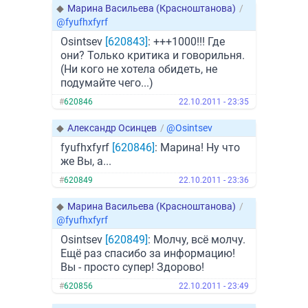
◆
Марина Васильева (Красноштанова)
/
@fyufhxfyrf
Osintsev
[620843]
: +++1000!!! Где
они? Только критика и говорильня.
(Ни кого не хотела обидеть, не
подумайте чего...)
#
620846
22.10.2011 - 23:35
◆
Александр Осинцев
/
@Osintsev
fyufhxfyrf
[620846]
: Марина! Ну что
же Вы, а...
#
620849
22.10.2011 - 23:36
◆
Марина Васильева (Красноштанова)
/
@fyufhxfyrf
Osintsev
[620849]
: Молчу, всё молчу.
Ещё раз спасибо за информацию!
Вы - просто супер! Здорово!
#
620856
22.10.2011 - 23:49