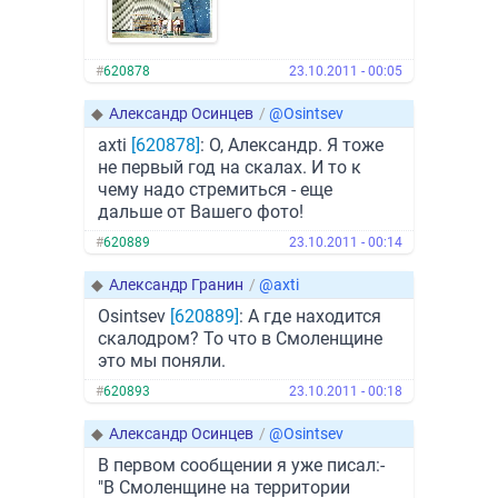
#
620878
23.10.2011 - 00:05
◆
Александр Осинцев
/
@Osintsev
axti
[620878]
: О, Александр. Я тоже
не первый год на скалах. И то к
чему надо стремиться - еще
дальше от Вашего фото!
#
620889
23.10.2011 - 00:14
◆
Александр Гранин
/
@axti
Osintsev
[620889]
: А где находится
скалодром? То что в Смоленщине
это мы поняли.
#
620893
23.10.2011 - 00:18
◆
Александр Осинцев
/
@Osintsev
В первом сообщении я уже писал:-
"В Смоленщине на территории