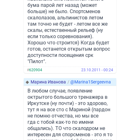
бума парой лет назад (может
больше) не было. Спортсменов
скалолазов, альпинистов летом
там точно не будет - летом все же
скалы, естественный рельеф (ну
если только соревнования).
Хорошо что строится) Когда будет
готов, останется открытым вопрос
доступности посещения срк
"Пилот".
#
620904
23.10.2011 - 00:24
◆
Марина Иванова
/
@Marina1Sergeevna
В любом случае, появление
октрытого большого тренажера в
Иркутске (ну почти) - это здорово,
тут я на все сто с Мариной (пардон
не помню отчества, но мы все
гда с тобой как-то по имени
общались). ТО что скалодром не
интересен для спорсменов - это я то