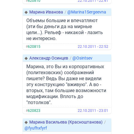
#
620810
22.10.2011 - 22:41
◆
Марина Иванова
/
@Marina1Sergeevna
Объемы большие и впечатляют
(эти бы деньги да на мирные
цели...). Рельеф - никакой - лазить
не интересно.
#
620815
22.10.2011 - 22:52
◆
Александр Осинцев
/
@Osintsev
Марина, это Вы из корпоративных
(политеховских) соображений
пишете? Ведь Вы даже не видели
эту конструкцию "вживую". А во -
вторых, там большие возможности
модификации. Вплоть до
"потолков".
#
620823
22.10.2011 - 23:01
◆
Марина Васильева (Красноштанова)
/
@fyufhxfyrf