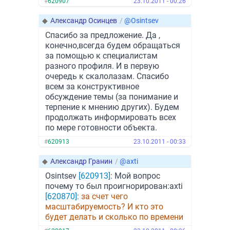
#
620907
23.10.2011 - 00:26
◆
Александр Осинцев
/
@Osintsev
Спасибо за предложение. Да ,
конечно,всегда будем обращаться
за помощью к специалистам
разного профиля. И в первую
очередь к скалолазам. Спасибо
всем за конструктивное
обсуждение темы (за понимание и
терпение к мнению других). Будем
продолжать информировать всех
по мере готовности объекта.
#
620913
23.10.2011 - 00:33
◆
Александр Гранин
/
@axti
Osintsev
[620913]
: Мой вопрос
почему то был проигнорирован:axti
[620870]
:
за счет чего
масштабируемость? И кто это
будет делать и сколько по времени