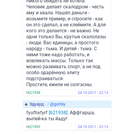
Никого обидеть не хотела.
Человек делает скалодром - честь
ему и хвала. Нашёл деньги -
возьмите пример, и спросите - как
он это сделал, а не клеймите. А для
кого это делается - не важно. Не
одни только Вы, крутые скалолазы
- люди. Вас единицы, а простого
народу - тьма. И детей - тьма. С
ними тоже надо работать, и
вовлекать массы. Только так
можно развивать спорт, а не под
особо одарённую элиту
подстраиваться.
Простите, ежели не солгасны.
#
621938
24.10.2011 - 22:13
◆
Эдуард .
/
@gorbiy
fyufhxfyrf
[621938]
: Аффтарша,
выпей-ка ты йаду!
#
621992
24.10.2011 - 23:13