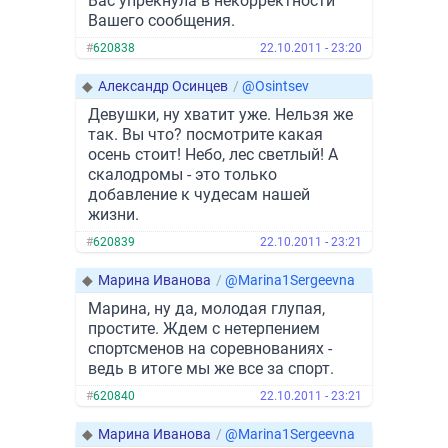
Вас упрекнула в некорректности
Вашего сообщения.
#
620838
22.10.2011 - 23:20
◆
Александр Осинцев
/
@Osintsev
Девушки, ну хватит уже. Нельзя же
так. Вы что? посмотрите какая
осень стоит! Небо, лес светлый! А
скалодромы - это только
добавление к чудесам нашей
жизни.
#
620839
22.10.2011 - 23:21
◆
Марина Иванова
/
@Marina1Sergeevna
Марина, ну да, молодая глупая,
простите. Ждем с нетерпением
спортсменов на соревнованиях -
ведь в итоге мы же все за спорт.
#
620840
22.10.2011 - 23:21
◆
Марина Иванова
/
@Marina1Sergeevna