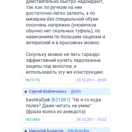
действительно быстро надоедают,
так как по ручкам на них
достаточно легко залезть, а по
мизерам без специальной обуви
оооочень напряжно (уновичков
обычно нет скальных туфель), по
нависаниям по большим зацепам и
интересней и в красовках можно.
Сосульку можно не лить гараздо
эффективней купить ледолазные
зацепы под молотки, и
использовать эту же конструкцию.
#
621175
23.10.2011 - 20:03
◆
Сергей Войличенко
/
@kim
bashkaDjek
[621061]
: "Ну я-то куда
полез? Даже читать не умею"
(фраза волка из анекдота)
#
621463
24.10.2011 - 10:52
◆
Николай Борисов
/
@kolyamba