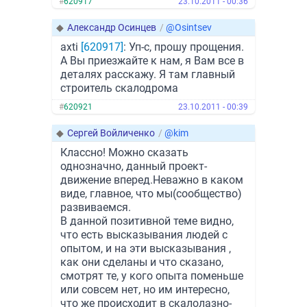
#
620917
23.10.2011 - 00:36
◆
Александр Осинцев
/
@Osintsev
axti
[620917]
: Уп-с, прошу прощения.
А Вы приезжайте к нам, я Вам все в
деталях расскажу. Я там главный
строитель скалодрома
#
620921
23.10.2011 - 00:39
◆
Сергей Войличенко
/
@kim
Классно! Можно сказать
однозначно, данный проект-
движение вперед.Неважно в каком
виде, главное, что мы(сообщество)
развиваемся.
В данной позитивной теме видно,
что есть высказывания людей с
опытом, и на эти высказывания ,
как они сделаны и что сказано,
смотрят те, у кого опыта поменьше
или совсем нет, но им интересно,
что же происходит в скалолазно-