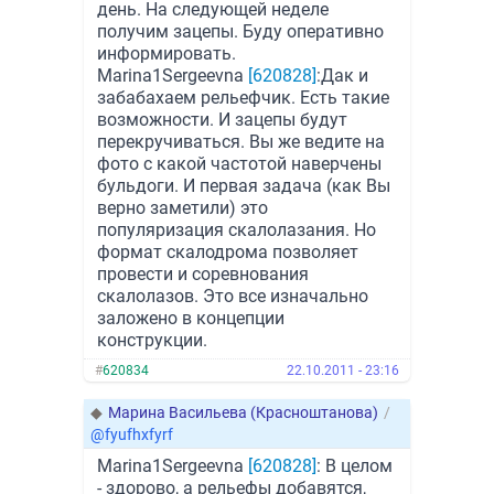
день. На следующей неделе
получим зацепы. Буду оперативно
информировать.
Marina1Sergeevna
[620828]
:Дак и
забабахаем рельефчик. Есть такие
возможности. И зацепы будут
перекручиваться. Вы же ведите на
фото с какой частотой наверчены
бульдоги. И первая задача (как Вы
верно заметили) это
популяризация скалолазания. Но
формат скалодрома позволяет
провести и соревнования
скалолазов. Это все изначально
заложено в концепции
конструкции.
#
620834
22.10.2011 - 23:16
◆
Марина Васильева (Красноштанова)
/
@fyufhxfyrf
Marina1Sergeevna
[620828]
: В целом
- здорово, а рельефы добавятся,