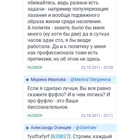
обижайтесь, ведь разные есть
задачи - например популяризация
лазания и вообще подвижного
образа жизни среди населения.
А политех - знаете, было бы меня
много (ну хотя бы две) да в сутках
часов эдак сто, я бы везде
работала. Да и к политеху у меня
как профессионала тоже есть
претензии, но об этом не здесь.
#
620828
22.10.2011 - 23:08
◆
Марина Иванова
/
@Marina1Sergeevna
Если я сделаю лучше, Вы все равно
скажите фуфло? И в чем логика? И
про фуфло - это Ваше
бессознательное.
#
620829
22.10.2011 - 23:11
◆
Александр Осинцев
/
@Osintsev
fyufhxfyrf
[620827]
: Строим, каждый