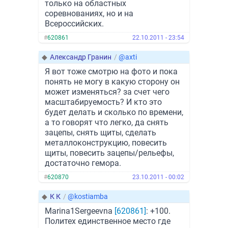
только на областных
соревнованиях, но и на
Всероссийских.
#
620861
22.10.2011 - 23:54
◆
Александр Гранин
/
@axti
Я вот тоже смотрю на фото и пока
понять не могу в какую сторону он
может изменяться? за счет чего
масштабируемость? И кто это
будет делать и сколько по времени,
а то говорят что легко, да снять
зацепы, снять щиты, сделать
металлоконструкцию, повесить
щиты, повесить зацепы/рельефы,
достаточно гемора.
#
620870
23.10.2011 - 00:02
◆
К К
/
@kostiamba
Marina1Sergeevna
[620861]
: +100.
Политех единственное место где