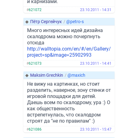
и карнизами.
#
621072
23.10.2011 - 14:31
◆
Пётр Сергейчук
/
@petro-s
Много интересных идей дизайна
скалодрома можно почерпнуть
отсюда
http://walltopia.com/en/#/en/Gallery/
project=sp&image=25902993
#
621073
23.10.2011 - 14:41
◆
Maksim Grechkin
/
@maxich
Не вижу на картинках, но стоит
разделить, наверное, зону стенки от
игровой площадки для детей.
Даешь всем по скалодрому, ура :) О
как общественность
встрепетнулась, что скалодром
строят да "не по правилам" :)
#
621086
23.10.2011 - 15:47