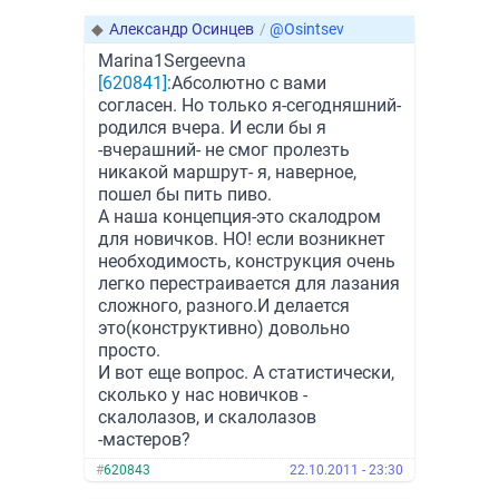
◆
Александр Осинцев
/
@Osintsev
Marina1Sergeevna
[620841]
:Абсолютно с вами
согласен. Но только я-сегодняшний-
родился вчера. И если бы я
-вчерашний- не смог пролезть
никакой маршрут- я, наверное,
пошел бы пить пиво.
А наша концепция-это скалодром
для новичков. НО! если возникнет
необходимость, конструкция очень
легко перестраивается для лазания
сложного, разного.И делается
это(конструктивно) довольно
просто.
И вот еще вопрос. А статистически,
сколько у нас новичков -
скалолазов, и скалолазов
-мастеров?
#
620843
22.10.2011 - 23:30