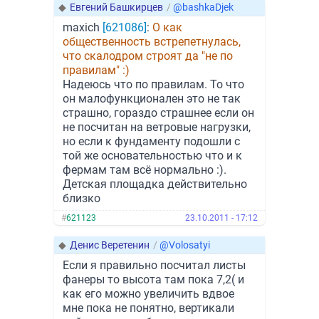
◆
Евгений Башкирцев
/
@bashkaDjek
maxich
[621086]
:
О как
общественность встрепетнулась,
что скалодром строят да "не по
правилам" :)
Надеюсь что по правилам. То что
он малофункционален это не так
страшно, гораздо страшнее если он
не посчитан на ветровые нагрузки,
но если к фундаменту подошли с
той же основательностью что и к
фермам там всё нормально :).
Детская площадка действительно
близко
#
621123
23.10.2011 - 17:12
◆
Денис Веретенин
/
@Volosatyi
Если я правильно посчитал листы
фанеры то высота там пока 7,2( и
как его можно увеличить вдвое
мне пока не понятно, вертикали