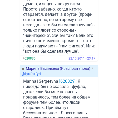
думаю, и зацепы накрутятся.
Просто забавно, когда кто-то
старается, делает, а другой (профи,
естественно, но которому всё
некогда - а то бы он сделал лучше) -
только плюёт со стороны -
"неинтересно". Зачем так? Ведь это
ничего не изменит, кроме того, что
люди подумают - "там фигово". Или:
"вот она бы сделала лучше".
#
620835
22.10.2011 - 23:17
◆
Марина Васильева (Красноштанова)
/
@fyufhxfyrf
Marina1Sergeevna
[620829]
: Я
никогда бы не сказала - фуфло,
даже если бы мне не очень
понравилось, тем более на общем
форуме, тем более, что люди
старались. Причём тут
бессознательное... Я всего лишь