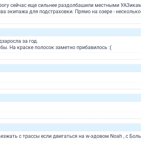
-Дорогу сейчас еще сильнее раздолбашили местными УАЗикам
 два экипажа для подстраховки. Прямо на озере - нескольк
дзаросла за год.
 бы. На краске полосок заметно прибавилось :(
заезжать с трассы если двигаться на w-эдовом Noah , с Б