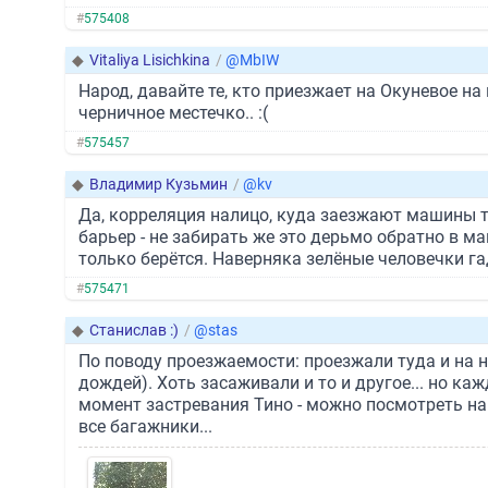
#
575408
◆
Vitaliya Lisichkina
/
@MbIW
Народ, давайте те, кто приезжает на Окуневое на
черничное местечко.. :(
#
575457
◆
Владимир Кузьмин
/
@kv
Да, корреляция налицо, куда заезжают машины т
барьер - не забирать же это дерьмо обратно в ма
только берётся. Наверняка зелёные человечки г
#
575471
◆
Станислав :)
/
@stas
По поводу проезжаемости: проезжали туда и на ни
дождей). Хоть засаживали и то и другое... но ка
момент застревания Тино - можно посмотреть на
все багажники...