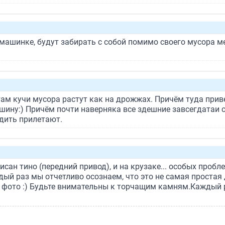
 машинке, будут забирать с собой помимо своего мусора меш
ам кучи мусора растут как на дрожжах. Причём туда приве
шину:) Причём почти наверняка все здешние завсегдатаи ска
адить прилетают.
сан тино (передний привод), и на крузаке... особых пробле
ждый раз мы отчетливо осознаем, что это не самая простая
 фото :) Будьте внимательны к торчащим камням.Каждый 