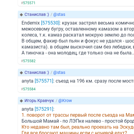
#
575571
◆
Станислав :)
/
@stas
Endemix
[575530]
: крузак застрял весьма комичн
межосевому бугру, оставленному камазом а второ
колеса, т.к. камаз раскатал мокрую землю до пол
В общем, факир был пьян и фокус не удался - шо
камазиста). в общем выскочил сам без лебедки, в
А тиночка - она молодец, где только она не была...
#
575582
◆
Станислав :)
/
@stas
anyta
[575571]
: съезд на 196 км. сразу после мос
#
575584
◆
Игорь Кравчук
/
@Krow
anyta
[575291]
:
1. поворот от трассы первый после съезда на М
Большой Мамай - по ЛЭПке налево - простой брод
Кто недавно там был, реально проехать на Эскуд
Где все бросают машины если с ночевой едут?