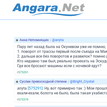
◆
Анна Непомнящих
/
@anyta
Пару лет назад была на Окуневом уже не помню,
1. поворот от трассы первый после съезда на М
2. дальше все без поворотов и развилок? помню р
Кто недавно там был, реально проехать на Эскуд
Где все бросают машины если с ночевой едут?
#
575291
◆
Суслик превосходной степени
/
@Bright_Crystal
anyta
[575291]
: Ну, вот примерно так :) Мои прош
ехали-ехали, болота не было, была такая ухабист
#
575379