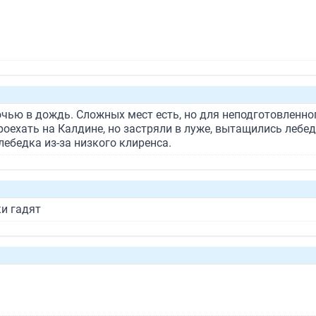
ночью в дождь. Сложных мест есть, но для неподготовленн
роехать на Калдине, но застряли в луже, вытащились лебедк
лебедка из-за низкого клиренса.
ки гадят