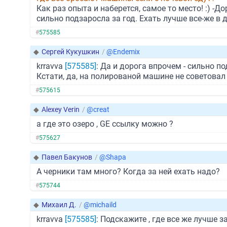
Как раз опыта и наберется, самое то место! :) 
сильно подзаросла за год. Ехать лучше все-же в
#
575585
◆
Сергей Кукушкин
/
@Endemix
krravva
[575585]
: Да и дорога впрочем - сильно по
Кстати, да, на полированой машине не советовал
#
575615
◆
Alexey Verin
/
@creat
а где это озеро , GE ссылку можно ?
#
575627
◆
Павел Бакунов
/
@Shapa
А черники там много? Когда за ней ехать надо?
#
575744
◆
Михаил Д.
/
@michaild
krravva
[575585]
: Подскажите , где все же лучше 