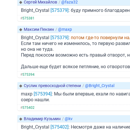
◆
Сергей Михайлов
/
@faza32
Bright_Crystal
[575379]
: буду примного благодарен
#
575381
◆
Максим Пензин
/
@maxp
Bright_Crystal
[575379]
:
потом где-то повернули н
Если там ничего не изменилось, то первую разви
но она не туда.
Перед покосом возможно есть правый отворот, н
Дальше еще будет всякое петляние, но отворотов
#
575394
◆
Суслик превосходной степени
/
@Bright_Crystal
maxp
[575394]
: Мы были впервые, ехали по навига
озеро нашли.
#
575402
◆
Владимир Кузьмин
/
@kv
Bright_Crystal
[575402]
: Несмотря даже на наличие