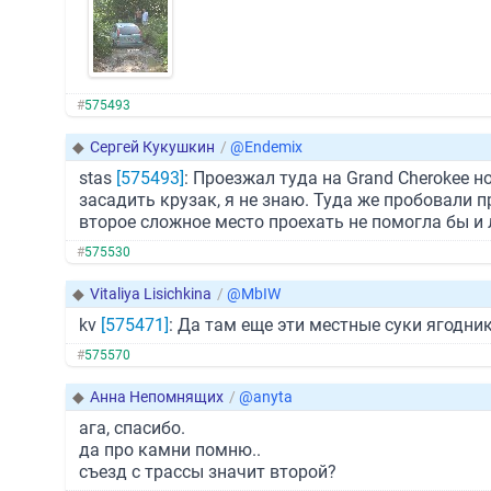
#
575493
◆
Сергей Кукушкин
/
@Endemix
stas
[575493]
: Проезжал туда на Grand Cherokee 
засадить крузак, я не знаю. Туда же пробовали п
второе сложное место проехать не помогла бы и 
#
575530
◆
Vitaliya Lisichkina
/
@MbIW
kv
[575471]
: Да там еще эти местные суки ягодни
#
575570
◆
Анна Непомнящих
/
@anyta
ага, спасибо.
да про камни помню..
съезд с трассы значит второй?