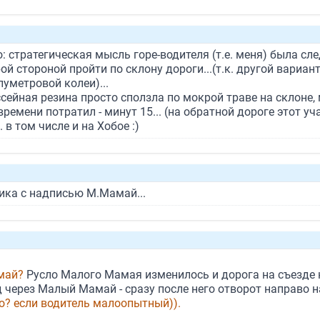
о: стратегическая мысль горе-водителя (т.е. меня) была с
й стороной пройти по склону дороги...(т.к. другой вариан
уметровой колеи)...
ссейная резина просто сползла по мокрой траве на склоне,
ремени потратил - минут 15... (на обратной дороге этот у
 в том числе и на Хобое :)
тика с надписью М.Мамай...
амай?
Русло Малого Мамая изменилось и дорога на съезде 
 через Малый Мамай - сразу после него отворот направо н
о? если водитель малоопытный)).