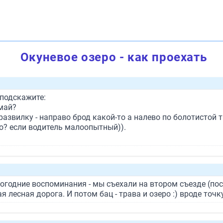
Окуневое озеро - как проехать
 подскажите:
амай?
азвилку - направо брод какой-то а налево по болотистой т
о? если водитель малоопытный)).
логодние воспоминания - мы съехали на втором съезде (пос
ая лесная дорога. И потом бац - трава и озеро :) вроде точ