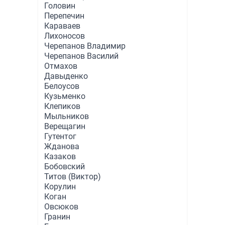
Головин
Перепечин
Караваев
Лихоносов
Черепанов Владимир
Черепанов Василий
Отмахов
Давыденко
Белоусов
Кузьменко
Клепиков
Мыльников
Верещагин
Гутентог
Жданова
Казаков
Бобовский
Титов (Виктор)
Корулин
Коган
Овсюков
Гранин