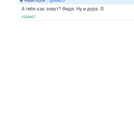
◆
Иван Крок
/
@RM25
А тебя как зовут? Федя. Ну и дура. ©
#
526407