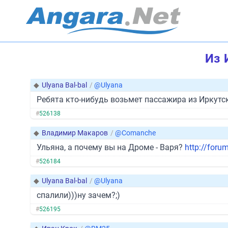
Из 
◆
Ulyana Bal-bal
/
@Ulyana
Ребята кто-нибудь возьмет пассажира из Иркутск
#
526138
◆
Владимир Макаров
/
@Comanche
Ульяна, а почему вы на Дроме - Варя?
http://foru
#
526184
◆
Ulyana Bal-bal
/
@Ulyana
спалили)))ну зачем?;)
#
526195