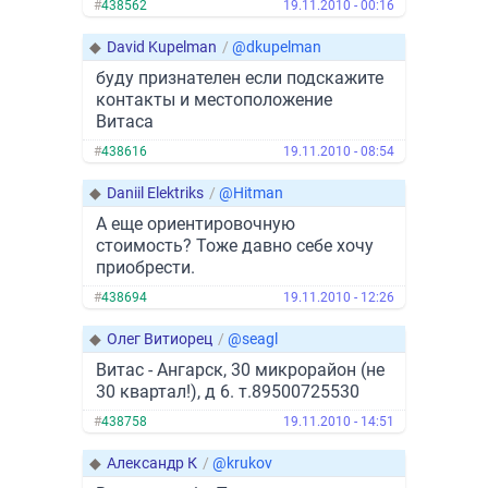
#
438562
19.11.2010 - 00:16
◆
David Kupelman
/
@dkupelman
буду признателен если подскажите
контакты и местоположение
Витаса
#
438616
19.11.2010 - 08:54
◆
Daniil Elektriks
/
@Hitman
А еще ориентировочную
стоимость? Тоже давно себе хочу
приобрести.
#
438694
19.11.2010 - 12:26
◆
Олег Витиорец
/
@seagl
Витас - Ангарск, 30 микрорайон (не
30 квартал!), д 6. т.89500725530
#
438758
19.11.2010 - 14:51
◆
Александр К
/
@krukov