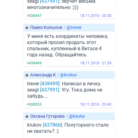
seagl
[437991]
: звучит весьма
многозначительно :)))
#
438447
18.11.2010 - 20:30
◆
Павел Копылов
/
@trever
У меня есть координаты человека,
который просил продать этот
спальник, купленный в Витасе 4
года назад. Обращайтесь.
#
438499
18.11.2010 - 21:59
◆
Александр К
/
@krukov
trever
[438499]
: Написал в личку.
seagl
[437991]
: Угу. Тока дома не
забудь....
#
438553
18.11.2010 - 23:40
◆
Оксана Гутарева
/
@ksuha
krukov
[437866]
: Полуторного стало
не хватать? :)