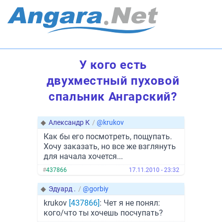
У кого есть
двухместный пуховой
спальник Ангарский?
◆
Александр К
/
@krukov
Как бы его посмотреть, пощупать.
Хочу заказать, но все же взглянуть
для начала хочется...
#
437866
17.11.2010 - 23:32
◆
Эдуард .
/
@gorbiy
krukov
[437866]
: Чет я не понял:
кого/что ты хочешь посчупать?