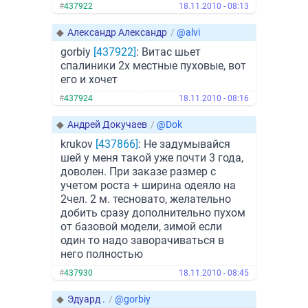
#
437922
18.11.2010 - 08:13
◆
Александр Александр
/
@alvi
gorbiy
[437922]
: Витас шьет
спалиники 2х местные пуховые, вот
его и хочет
#
437924
18.11.2010 - 08:16
◆
Андрей Докучаев
/
@Dok
krukov
[437866]
: Не задумывайся
шей у меня такой уже почти 3 года,
доволен. При заказе размер с
учетом роста + ширина одеяло на
2чел. 2 м. тесновато, желательно
добить сразу дополнительно пухом
от базовой модели, зимой если
один то надо заворачиваться в
него полностью
#
437930
18.11.2010 - 08:45
◆
Эдуард .
/
@gorbiy