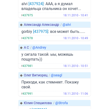
alvi
[437924]
: ААА, а я думал
владельца спальника он хочет...
#
437975
18.11.2010 - 10:41
◆
Александр Александр
/
@alvi
gorbiy
[437975]
: все может быть......
#
437978
18.11.2010 - 10:49
◆
А С
/
@Andrey
у сигала такой. ыы, можешь
пощупать))
#
437981
18.11.2010 - 10:51
◆
Олег Витиорец
/
@seagl
Приходи, как стемнеет. Покажу
свой.
#
437991
18.11.2010 - 11:06
◆
Юлия Спешилова
/
@Strofa