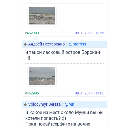
#
462983
09.01.2011 - 18:58
◆
Андрей Нестеренко
/
@morriss
и такой ласковый остров Борокай
!!!!
#
462985
09.01.2011 - 19:05
◆
Volodymyr Bereza
/
@ren
В какое из мест около Муйни вы бы
хотели попасть? ;))
Пока покайтсерфите на волне