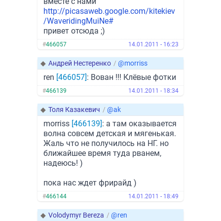
вместе с нами
http://picasaweb.google.com/kitekiev
/WaveridingMuiNe#
привет отсюда ;)
#
466057
14.01.2011 - 16:23
◆
Андрей Нестеренко
/
@morriss
ren
[466057]
: Вован !!! Клёвые фотки
#
466139
14.01.2011 - 18:34
◆
Толя Казакевич
/
@ak
morriss
[466139]
: а там оказывается
волна совсем детская и мягенькая.
Жаль что не получилось на НГ. но
ближайшее время туда рванем,
надеюсь! )
пока нас ждет фрирайд )
#
466144
14.01.2011 - 18:49
◆
Volodymyr Bereza
/
@ren