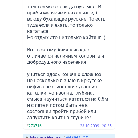
там только отели да пустыня. И
арабы мерзкие и нахальные, +
всюду бухающие русские. То есть
туда если и ехать, то только
кататься.
Но отдых это не только кайтинг :)
Вот поэтому Азия выгодно
отличается наличием колорита и
добродушного населения.
учиться здесь конечно сложнее
но насколько я знаю в иркутске
нифига не египетские условия
каталки. чоп-волна, глубина.
смыса научиться кататься на 0,5м
и флете и потом быть не в
состоянии пройти прибой или
запустить кайт на глубине?
#
273716
23.10.2009 - 20:25
◆
Михаил Нечаев
/
@MIHA_GO