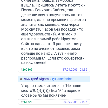
билетами, правда, заморока
вышла. Пришлось лететь Иркутск -
Пекин - Гонконг - Сайгон, так
дешевле всего получалось на тот
момент, да и по времени перелетов
значительно меньше, чем через
Москву (10 часов без посадки - то
ещё удовольствие). А зимой, я
слышал, прямой рейс Иркутск -
Сайгон сделают. Я раньше к лету
как-то не очень относился, зима
больше по кайфу. А тут ничего,
распробывал. Если кто соберется -
не пожалеете!
#
260365
17.09.2009 - 21:36
◆
Дмитрий Nigam
/
@Pasechnick
Угарно тема читается:-) "Не наше
место"!!:-))))))))) Без "й" в первом
слове было бы понятнее..
#
261521
20.09.2009 - 21:36