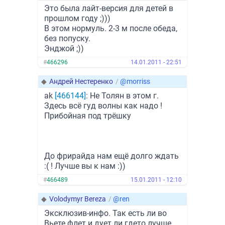
Это была лайт-версия для детей в
прошлом году ;)))
В этом нормуль. 2-3 м после обеда,
без попуску.
Энджой ;))
#
466296
14.01.2011 - 22:51
◆
Андрей Нестеренко
/
@morriss
ak
[466144]
: Не Толян в этом г.
Здесь всё гуд волны как надо !
Прибойная под трёшку
До фрирайда нам ещё долго ждать
:( ! Лучше вы к нам :))
#
466489
15.01.2011 - 12:10
◆
Volodymyr Bereza
/
@ren
Эксклюзив-инфо. Так есть ли во
Вьете флет и дует ли гдето лучше