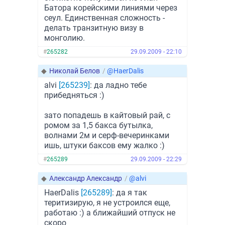
Батора корейскими линиями через
сеул. Единственная сложность -
делать транзитную визу в
монголию.
#
265282
29.09.2009 - 22:10
◆
Николай Белов
/
@HaerDalis
alvi
[265239]
: да ладно тебе
прибедняться :)
зато попадешь в кайтовый рай, с
ромом за 1,5 бакса бутылка,
волнами 2м и серф-вечеринками
ишь, штуки баксов ему жалко :)
#
265289
29.09.2009 - 22:29
◆
Александр Александр
/
@alvi
HaerDalis
[265289]
: да я так
теритизирую, я не устроился еще,
работаю :) а ближайший отпуск не
скоро