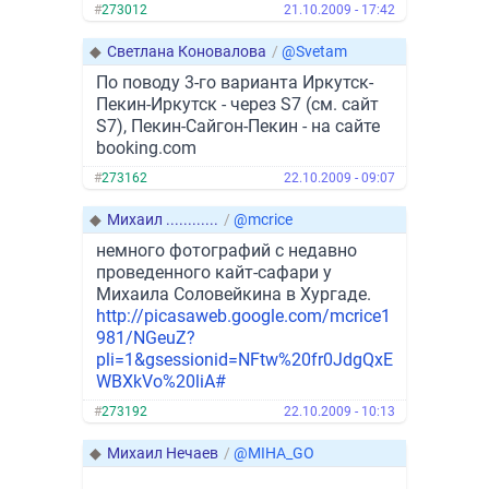
#
273012
21.10.2009 - 17:42
◆
Светлана Коновалова
/
@Svetam
По поводу 3-го варианта Иркутск-
Пекин-Иркутск - через S7 (см. сайт
S7), Пекин-Сайгон-Пекин - на сайте
booking.com
#
273162
22.10.2009 - 09:07
◆
Михаил ............
/
@mcrice
немного фотографий с недавно
проведенного кайт-сафари у
Михаила Соловейкина в Хургаде.
http://picasaweb.google.com/mcrice1
981/NGeuZ?
pli=1&gsessionid=NFtw%20fr0JdgQxE
WBXkVo%20liA#
#
273192
22.10.2009 - 10:13
◆
Михаил Нечаев
/
@MIHA_GO