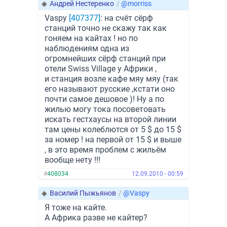
◆
Андрей Нестеренко
/
@morriss
Vaspy
[407377]
: на счёт сёрф
станций точно не скажу так как
гоняем на кайтах ! но по
наблюдениям одна из
огромнейших сёрф станций при
отели Swiss Village у Африки ,
и станция возле кафе мяу мяу (так
его называют русские ,кстати оно
почти самое дешовое )! Ну а по
жилью могу тока посоветовать
искать гестхаусы на второй линии
там цены колеблются от 5 $ до 15 $
за номер ! на первой от 15 $ и выше
, в это время проблем с жильём
вообще нету !!!
#
408034
12.09.2010 - 00:59
◆
Василий Пыжьянов
/
@Vaspy
Я тоже на кайте.
А Африка разве не кайтер?