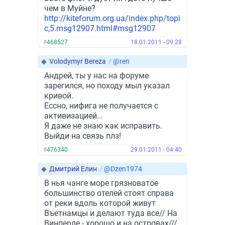
чем в Муйне?
http://kiteforum.org.ua/index.php/topi
c,5.msg12907.html#msg12907
#
468527
18.01.2011 - 09:28
◆
Volodymyr Bereza
/
@ren
Андрей, ты у нас на форуме
зарегился, но походу мыл указал
кривой.
Ессно, нифига не получается с
активизацией...
Я даже не знаю как исправить.
Выйди на связь плз!
#
476340
29.01.2011 - 04:40
◆
Дмитрий Елин
/
@Dzen1974
В нья чанге море грязноватое
большинство отелей стоят справа
от реки вдоль которой живут
Въетнамцы и делают туда все// На
Винперле - хорошо и на островах///