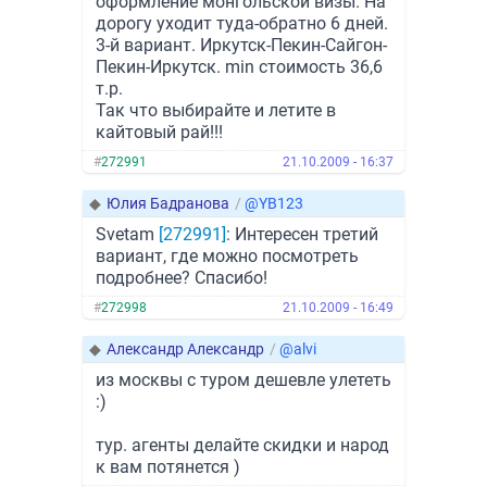
оформление монгольской визы. На
дорогу уходит туда-обратно 6 дней.
3-й вариант. Иркутск-Пекин-Сайгон-
Пекин-Иркутск. min стоимость 36,6
т.р.
Так что выбирайте и летите в
кайтовый рай!!!
#
272991
21.10.2009 - 16:37
◆
Юлия Бадранова
/
@YB123
Svetam
[272991]
: Интересен третий
вариант, где можно посмотреть
подробнее? Спасибо!
#
272998
21.10.2009 - 16:49
◆
Александр Александр
/
@alvi
из москвы с туром дешевле улететь
:)
тур. агенты делайте скидки и народ
к вам потянется )