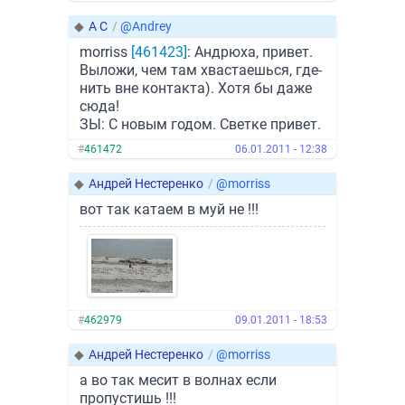
◆
А С
/
@Andrey
morriss
[461423]
: Андрюха, привет.
Выложи, чем там хвастаешься, где-
нить вне контакта). Хотя бы даже
сюда!
ЗЫ: С новым годом. Светке привет.
#
461472
06.01.2011 - 12:38
◆
Андрей Нестеренко
/
@morriss
вот так катаем в муй не !!!
#
462979
09.01.2011 - 18:53
◆
Андрей Нестеренко
/
@morriss
а во так месит в волнах если
пропустишь !!!