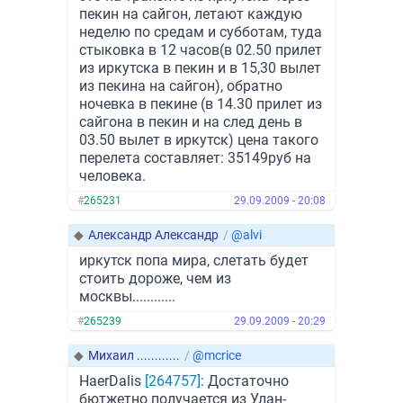
пекин на сайгон, летают каждую
неделю по средам и субботам, туда
стыковка в 12 часов(в 02.50 прилет
из иркутска в пекин и в 15,30 вылет
из пекина на сайгон), обратно
ночевка в пекине (в 14.30 прилет из
сайгона в пекин и на след день в
03.50 вылет в иркутск) цена такого
перелета составляет: 35149руб на
человека.
#
265231
29.09.2009 - 20:08
◆
Александр Александр
/
@alvi
иркутск попа мира, слетать будет
стоить дороже, чем из
москвы............
#
265239
29.09.2009 - 20:29
◆
Михаил ............
/
@mcrice
HaerDalis
[264757]
: Достаточно
бютжетно получается из Улан-