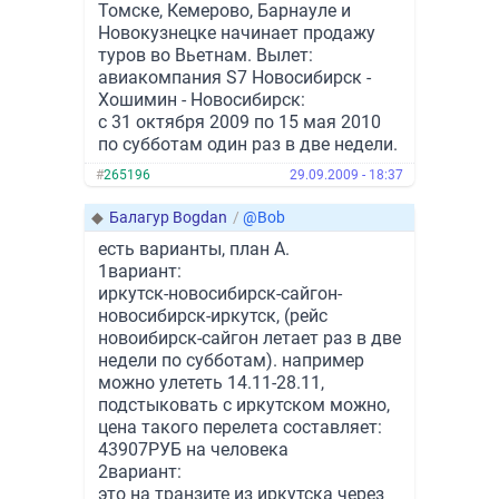
Томске, Кемерово, Барнауле и
Новокузнецке начинает продажу
туров во Вьетнам. Вылет:
авиакомпания S7 Новосибирск -
Хошимин - Новосибирск:
с 31 октября 2009 по 15 мая 2010
по субботам один раз в две недели.
#
265196
29.09.2009 - 18:37
◆
Балагур Bogdan
/
@Bob
есть варианты, план А.
1вариант:
иркутск-новосибирск-сайгон-
новосибирск-иркутск, (рейс
новоибирск-сайгон летает раз в две
недели по субботам). например
можно улететь 14.11-28.11,
подстыковать с иркутском можно,
цена такого перелета составляет:
43907РУБ на человека
2вариант:
это на транзите из иркутска через