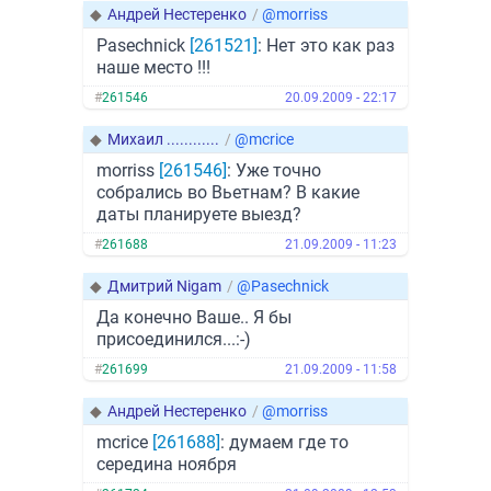
◆
Андрей Нестеренко
/
@morriss
Pasechnick
[261521]
: Нет это как раз
наше место !!!
#
261546
20.09.2009 - 22:17
◆
Михаил ............
/
@mcrice
morriss
[261546]
: Уже точно
собрались во Вьетнам? В какие
даты планируете выезд?
#
261688
21.09.2009 - 11:23
◆
Дмитрий Nigam
/
@Pasechnick
Да конечно Ваше.. Я бы
присоединился...:-)
#
261699
21.09.2009 - 11:58
◆
Андрей Нестеренко
/
@morriss
mcrice
[261688]
: думаем где то
середина ноября