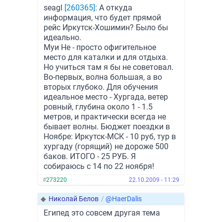
seagl
[260365]
: А откуда
информация, что будет прямой
рейс Иркутск-Хошимин? Было бы
идеально.
Муи Не - просто офигительное
место для каталки и для отдыха.
Но учиться там я бы не советовал.
Во-первых, волна большая, а во
вторых глубоко. Для обучения
идеальное место - Хургада, ветер
ровный, глубина около 1 - 1.5
метров, и практически всегда не
бывает волны. Бюджет поездки в
Ноябре: Иркутск-МСК - 10 руб, тур в
хургаду (горящий) не дороже 500
баков. ИТОГО - 25 РУБ. Я
собираюсь с 14 по 22 ноября!
#
273220
22.10.2009 - 11:29
◆
Николай Белов
/
@HaerDalis
Египед это совсем другая тема