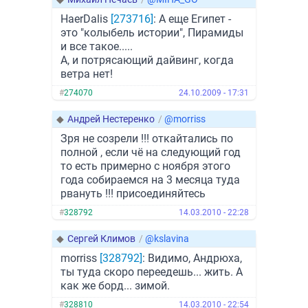
HaerDalis
[273716]
: А еще Египет -
это "колыбель истории", Пирамиды
и все такое.....
А, и потрясающий дайвинг, когда
ветра нет!
#
274070
24.10.2009 - 17:31
◆
Андрей Нестеренко
/
@morriss
Зря не созрели !!! откайтались по
полной , если чё на следующий год
то есть примерно с ноября этого
года собираемся на 3 месяца туда
рвануть !!! присоединяйтесь
#
328792
14.03.2010 - 22:28
◆
Сергей Климов
/
@kslavina
morriss
[328792]
: Видимо, Андрюха,
ты туда скоро переедешь... жить. А
как же борд... зимой.
#
328810
14.03.2010 - 22:54