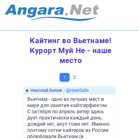
Кайтинг во Вьетнаме!
Курорт Муй Не - наше
место
1
2
◆
Николай Белов
/
@HaerDalis
Вьетнам - одно из лучших мест в
мире для занятия кайтсерфингом.
С октября по апрель ветер здесь
дует практически каждый день,
дождей нет, акул тоже нет. Именно
поэтому сотни кайтеров из России
облюбовали Вьетнам (в