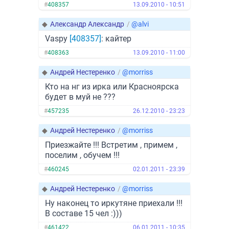
#
408357
13.09.2010 - 10:51
◆
Александр Александр
/
@alvi
Vaspy
[408357]
: кайтер
#
408363
13.09.2010 - 11:00
◆
Андрей Нестеренко
/
@morriss
Кто на нг из ирка или Красноярска
будет в муй не ???
#
457235
26.12.2010 - 23:23
◆
Андрей Нестеренко
/
@morriss
Приезжайте !!! Встретим , примем ,
поселим , обучем !!!
#
460245
02.01.2011 - 23:39
◆
Андрей Нестеренко
/
@morriss
Ну наконец то иркутяне приехали !!!
В составе 15 чел :)))
#
461422
06.01.2011 - 10:35