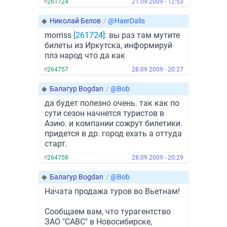
#
261724
21.09.2009 - 12:53
◆
Николай Белов
/
@HaerDalis
morriss
[261724]
: вы раз там мутите
билеты из Иркутска, информируй
плз народ что да как
#
264757
28.09.2009 - 20:27
◆
Балагур Bogdan
/
@Bob
да будет полезно очень. так как по
сути сезон начнется туристов в
Азию. и компании сожрут билетики.
придется в др. город ехать а оттуда
старт.
#
264758
28.09.2009 - 20:29
◆
Балагур Bogdan
/
@Bob
Начата продажа туров во Вьетнам!
Сообщаем вам, что турагентство
ЗАО "САВС" в Новосибирске,