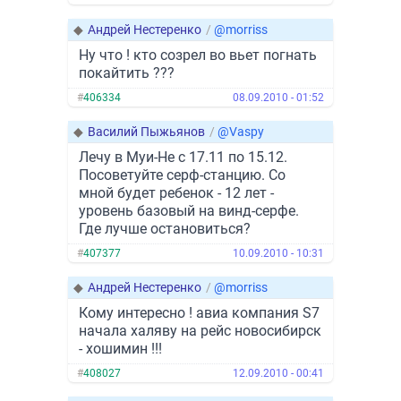
◆
Андрей Нестеренко
/
@morriss
Ну что ! кто созрел во вьет погнать
покайтить ???
#
406334
08.09.2010 - 01:52
◆
Василий Пыжьянов
/
@Vaspy
Лечу в Муи-Не с 17.11 по 15.12.
Посоветуйте серф-станцию. Со
мной будет ребенок - 12 лет -
уровень базовый на винд-серфе.
Где лучше остановиться?
#
407377
10.09.2010 - 10:31
◆
Андрей Нестеренко
/
@morriss
Кому интересно ! авиа компания S7
начала халяву на рейс новосибирск
- хошимин !!!
#
408027
12.09.2010 - 00:41