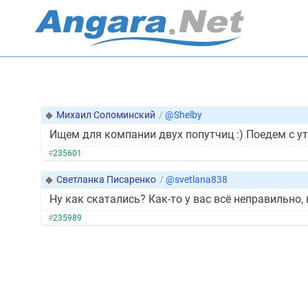
◆
Михаил Соломинский
/
@Shelby
Ищем для компании двух попутчиц :) Поедем с утр
#
235601
◆
Светланка Писаренко
/
@svetlana838
Ну как скатались? Как-то у вас всё неправильно, 
#
235989