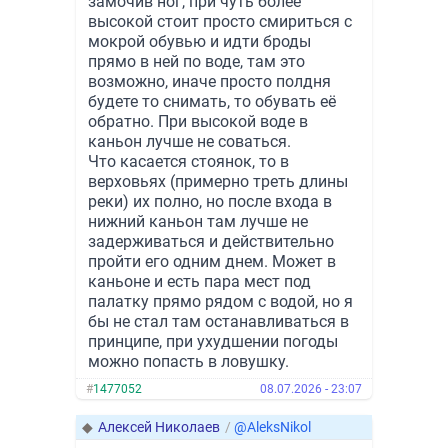
замочив ног, при чуть более
высокой стоит просто смириться с
мокрой обувью и идти броды
прямо в ней по воде, там это
возможно, иначе просто полдня
будете то снимать, то обувать её
обратно. При высокой воде в
каньон лучше не соваться.
Что касается стоянок, то в
верховьях (примерно треть длины
реки) их полно, но после входа в
нижний каньон там лучше не
задерживаться и действительно
пройти его одним днем. Может в
каньоне и есть пара мест под
палатку прямо рядом с водой, но я
бы не стал там останавливаться в
принципе, при ухудшении погоды
можно попасть в ловушку.
#
1477052
08.07.2026 - 23:07
◆
Алексей Николаев
/
@AleksNikol