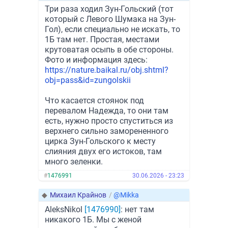
Три раза ходил Зун-Гольский (тот
который с Левого Шумака на Зун-
Гол), если специально не искать, то
1Б там нет. Простая, местами
крутоватая осыпь в обе стороны.
Фото и информация здесь:
https://nature.baikal.ru/obj.shtml?
obj=pass&id=zungolskii
Что касается стоянок под
перевалом Надежда, то они там
есть, нужно просто спуститься из
верхнего сильно заморененного
цирка Зун-Гольского к месту
слияния двух его истоков, там
много зеленки.
#
1476991
30.06.2026 - 23:23
◆
Михаил Крайнов
/
@Mikka
AleksNikol
[1476990]
: нет там
никакого 1Б. Мы с женой