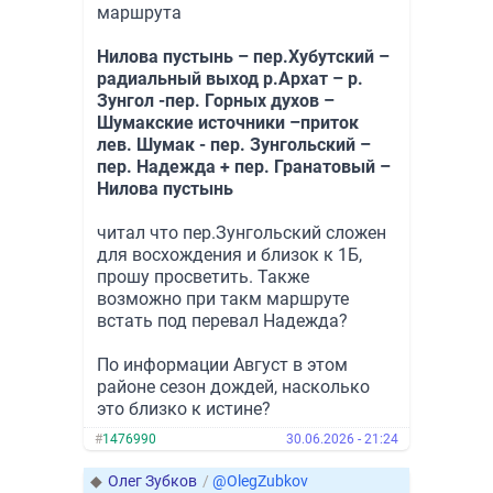
маршрута
Нилова пустынь – пер.Хубутский –
радиальный выход р.Архат – р.
Зунгол -пер. Горных духов –
Шумакские источники –приток
лев. Шумак - пер. Зунгольский –
пер. Надежда + пер. Гранатовый –
Нилова пустынь
читал что пер.Зунгольский сложен
для восхождения и близок к 1Б,
прошу просветить. Также
возможно при такм маршруте
встать под перевал Надежда?
По информации Август в этом
районе сезон дождей, насколько
это близко к истине?
#
1476990
30.06.2026 - 21:24
◆
Олег Зубков
/
@OlegZubkov