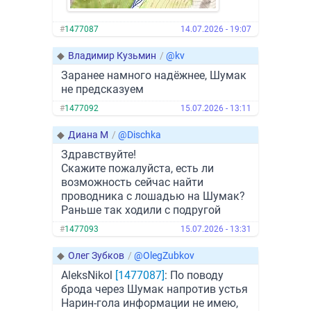
#
1477087
14.07.2026 - 19:07
◆
Владимир Кузьмин
/
@kv
Заранее намного надëжнее, Шумак
не предсказуем
#
1477092
15.07.2026 - 13:11
◆
Диана М
/
@Dischka
Здравствуйте!
Скажите пожалуйста, есть ли
возможность сейчас найти
проводника с лошадью на Шумак?
Раньше так ходили с подругой
#
1477093
15.07.2026 - 13:31
◆
Олег Зубков
/
@OlegZubkov
AleksNikol
[1477087]
: По поводу
брода через Шумак напротив устья
Нарин-гола информации не имею,