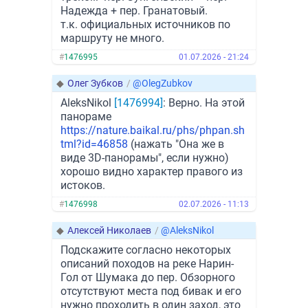
Надежда + пер. Гранатовый.
т.к. официальных источников по
маршруту не много.
#
1476995
01.07.2026 - 21:24
◆
Олег Зубков
/
@OlegZubkov
AleksNikol
[1476994]
: Верно. На этой
панораме
https://nature.baikal.ru/phs/phpan.sh
tml?id=46858
(нажать "Она же в
виде 3D-панорамы", если нужно)
хорошо видно характер правого из
истоков.
#
1476998
02.07.2026 - 11:13
◆
Алексей Николаев
/
@AleksNikol
Подскажите согласно некоторых
описаний походов на реке Нарин-
Гол от Шумака до пер. Обзорного
отсутствуют места под бивак и его
нужно проходить в один заход, это