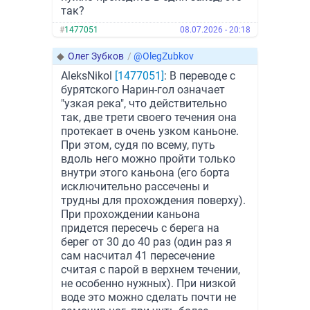
так?
#
1477051
08.07.2026 - 20:18
◆
Олег Зубков
/
@OlegZubkov
AleksNikol
[1477051]
: В переводе с
бурятского Нарин-гол означает
"узкая река", что действительно
так, две трети своего течения она
протекает в очень узком каньоне.
При этом, судя по всему, путь
вдоль него можно пройти только
внутри этого каньона (его борта
исключительно рассечены и
трудны для прохождения поверху).
При прохождении каньона
придется пересечь с берега на
берег от 30 до 40 раз (один раз я
сам насчитал 41 пересечение
считая с парой в верхнем течении,
не особенно нужных). При низкой
воде это можно сделать почти не