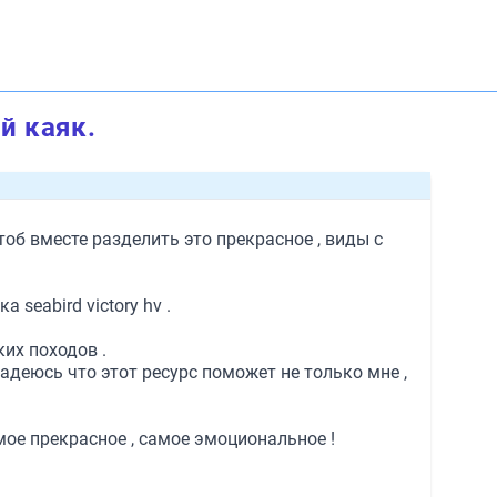
й каяк.
чтоб вместе разделить это прекрасное , виды с
seabird victory hv .
их походов .
надеюсь что этот ресурс поможет не только мне ,
мое прекрасное , самое эмоциональное !