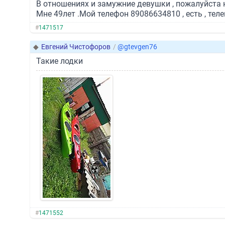
В отношениях и замужние девушки , пожалуйста 
Мне 49лет .Мой телефон 89086634810 , есть , телег
#
1471517
◆
Евгений Чистофоров
/
@gtevgen76
Такие лодки
#
1471552