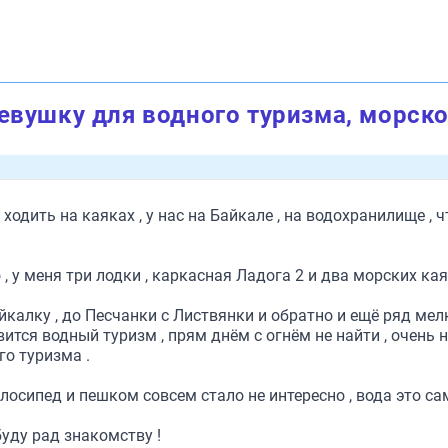
евушку для водного туризма, морско
 ходить на каяках , у нас на Байкале , на водохранилище , 
у меня три лодки , каркасная Ладога 2 и два морских каяка 
калку , до Песчанки с Листвянки и обратно и ещё ряд мелк
ится водный туризм , прям днём с огнём не найти , очень 
го туризма .
лосипед и пешком совсем стало не интересно , вода это са
буду рад знакомству !