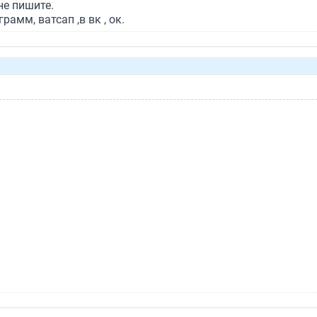
не пишите.
рамм, ватсап ,в вк , ок.