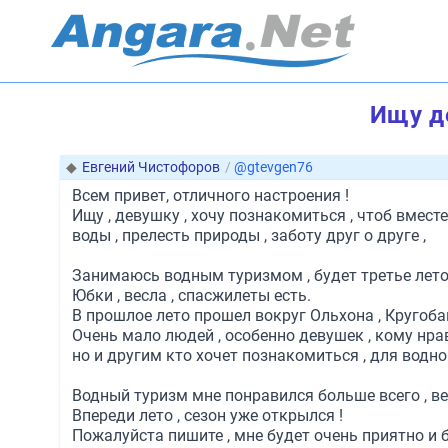
Ищу д
◆
Евгений Чистофоров
/
@gtevgen76
Всем привет, отличного настроения !
Ищу , девушку , хочу познакомиться , чтоб вместе
воды , прелесть природы , заботу друг о друге ,
Занимаюсь водным туризмом , будет третье лето , 
Юбки , весла , спасжилеты есть.
В прошлое лето прошел вокруг Ольхона , Кругобай
Очень мало людей , особенно девушек , кому нрав
но и другим кто хочет познакомиться , для водно
Водный туризм мне понравился больше всего , ве
Впереди лето , сезон уже открылся !
Пожалуйста пишите , мне будет очень приятно и 