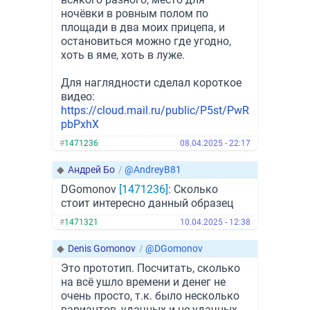
ночёвки в ровным полом по
площади в два моих прицепа, и
остановиться можно где угодно,
хоть в яме, хоть в луже.
Для наглядности сделал короткое
видео:
https://cloud.mail.ru/public/P5st/PwR
pbPxhX
#
1471236
08.04.2025 - 22:17
◆
Андрей Бо
/
@AndreyB81
DGomonov
[1471236]
: Сколько
стоит интересно данный образец
#
1471321
10.04.2025 - 12:38
◆
Denis Gomonov
/
@DGomonov
Это прототип. Посчитать, сколько
на всё ушло времени и денег не
очень просто, т.к. было несколько
вариантов, удачных и не удачных