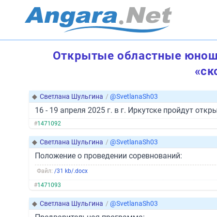
Открытые областные юноше
«ск
◆
Светлана Шульгина
/
@SvetlanaSh03
16 - 19 апреля 2025 г. в г. Иркутске пройдут о
#
1471092
◆
Светлана Шульгина
/
@SvetlanaSh03
Положение о проведении соревнований:
Файл:
/31 kb/.docx
#
1471093
◆
Светлана Шульгина
/
@SvetlanaSh03