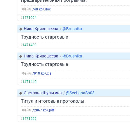
Предварительная программа:
Файл:
/40 kb/.doc
#
1471094
◆
Ника Кривошеева
/
@Brusnika
Трудность стартовые
#
1471439
◆
Ника Кривошеева
/
@Brusnika
Трудность стартовые
Файл:
/910 kb/.xls
#
1471440
◆
Светлана Шульгина
/
@SvetlanaSh03
Титул и итоговые протоколы
Файл:
/2867 kb/.pdf
#
1471529