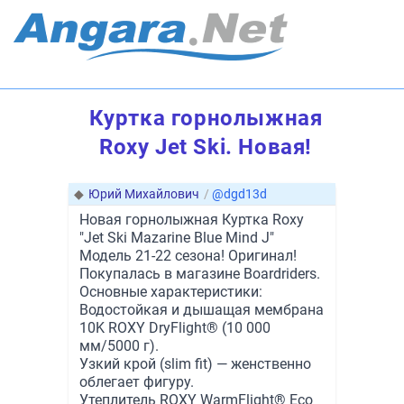
Куртка горнолыжная
Roxy Jet Ski. Новая!
◆
Юрий Михайлович
/
@dgd13d
Новая горнолыжная Куртка Roxy
"Jet Ski Mazarine Blue Mind J"
Модель 21-22 сезона! Оригинал!
Покупалась в магазине Boardriders.
Основные характеристики:
Водостойкая и дышащая мембрана
10K ROXY DryFlight® (10 000
мм/5000 г).
Узкий крой (slim fit) — женственно
облегает фигуру.
Утеплитель ROXY WarmFlight® Eco