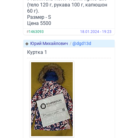
(тело 120 г, рукава 100 г, капюшон
60 г).
Размер - S
Цена 5500
#
1463093
18.01.2024 - 19:23
◆
Юрий Михайлович
/
@dgd13d
Куртка 1