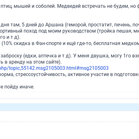
е птиц, мышей и соболей. Медведей встречать не будем, н
ня там, 5 дней до Аршана (геморой, простатит, печень, почк
ортивный поход под моим руководством (тройка пешая, м
о и т д).
(10% скидка в Фан-спорте и ещё где-то, бесплатная медком
броску (едки, аптечка и т д). У меня двушка, могу 1го взя
 в аренду на этом сайте).
x.php/topic,55142.msg2105003.html#msg2105003
рма, стрессоустойчивость, активное участие в подготовке
че пойду иначе.