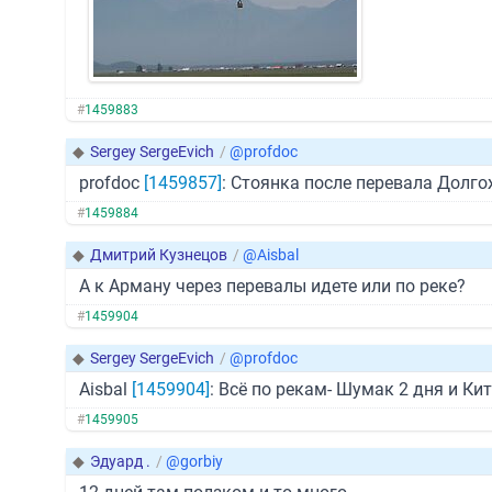
#
1459883
◆
Sergey SergeEvich
/
@profdoc
profdoc
[1459857]
: Стоянка после перевала Долг
#
1459884
◆
Дмитрий Кузнецов
/
@Aisbal
А к Арману через перевалы идете или по реке?
#
1459904
◆
Sergey SergeEvich
/
@profdoc
Aisbal
[1459904]
: Всё по рекам- Шумак 2 дня и Ки
#
1459905
◆
Эдуард .
/
@gorbiy