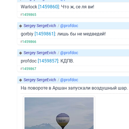
Warlock
[1459860]
: Что ж, се ля ви!
#
1459865
◆
Sergey SergeEvich
/
@profdoc
gorbiy
[1459861]
: лишь бы не медведей!
#
1459866
◆
Sergey SergeEvich
/
@profdoc
profdoc
[1459857]
: КДПВ.
#
1459867
◆
Sergey SergeEvich
/
@profdoc
На повороте в Аршан запускали воздушный шар.