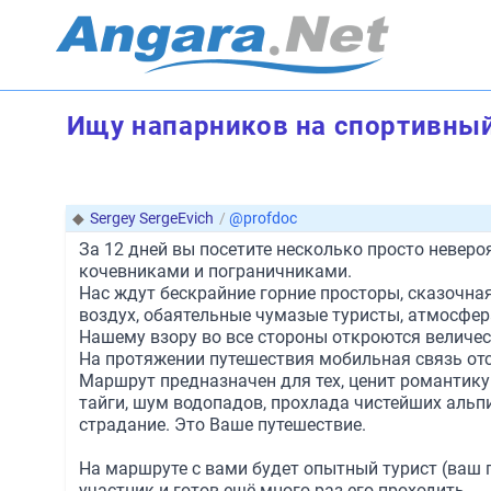
Ищу напарников на спортивный
◆
Sergey SergeEvich
/
@profdoc
За 12 дней вы посетите несколько просто невер
кочевниками и пограничниками.
Нас ждут бескрайние горние просторы, сказочная
воздух, обаятельные чумазые туристы, атмосфер
Нашему взору во все стороны откроются величе
На протяжении путешествия мобильная связь отсу
Маршрут предназначен для тех, ценит романтику
тайги, шум водопадов, прохлада чистейших альпи
страдание. Это Ваше путешествие.
На маршруте с вами будет опытный турист (ваш по
участник и готов ещё много раз его проходить.