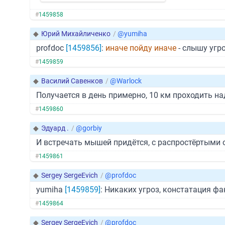
#
1459858
◆
Юрий Михайличенко
/
@yumiha
profdoc
[1459856]
:
иначе пойду иначе
- слышу угр
#
1459859
◆
Василий Савенков
/
@Warlock
Получается в день примерно, 10 км проходить н
#
1459860
◆
Эдуард .
/
@gorbiy
И встречать мышей придётся, с распростёртыми 
#
1459861
◆
Sergey SergeEvich
/
@profdoc
yumiha
[1459859]
: Никаких угроз, констатация фа
#
1459864
◆
Sergey SergeEvich
/
@profdoc