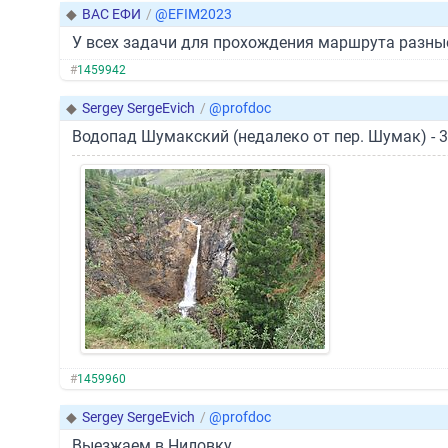
◆
ВАС ЕФИ
/
@EFIM2023
У всех задачи для прохождения маршрута разные
#
1459942
◆
Sergey SergeEvich
/
@profdoc
Водопад Шумакский (недалеко от пер. Шумак) - 3
#
1459960
◆
Sergey SergeEvich
/
@profdoc
Выезжаем в Ниловку.