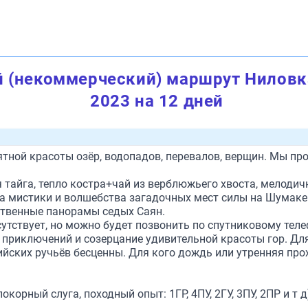
 (некоммерческий) маршрут Ниловк
2023 на 12 дней
оятной красоты озёр, водопадов, перевалов, верщин. Мы п
 тайга, тепло костра+чай из верблюжьего хвоста, мелодич
а мистики и волшебства загадочных мест силы на Шумаке
ственные панорамы седых Саян.
тствует, но можно будет позвонить по спутниковому телеф
 приключений и созерцание удивительной красоты гор. Дл
йских ручьёв бесценны. Для кого дождь или утренняя прохл
корный слуга, походный опыт: 1ГР, 4ПУ, 2ГУ, 3ПУ, 2ПР и т 