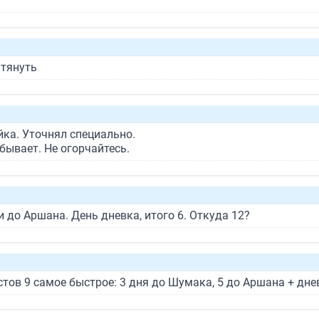
атянуть
йка. Уточнял специально.
бывает. Не огорчайтесь.
до Аршана. День дневка, итого 6. Откуда 12?
ов 9 самое быстрое: 3 дня до Шумака, 5 до Аршана + дневк