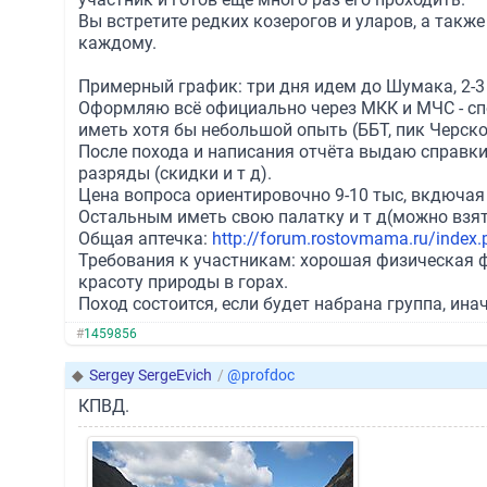
Вы встретите редких козерогов и уларов, а такж
каждому.
Примерный график: три дня идем до Шумака, 2-3 д
Оформляю всё официально через МКК и МЧС - сп
иметь хотя бы небольшой опыть (ББТ, пик Черског
После похода и написания отчёта выдаю справки 
разряды (скидки и т д).
Цена вопроса ориентировочно 9-10 тыс, вкдючая за
Остальным иметь свою палатку и т д(можно взять
Общая аптечка:
http://forum.rostovmama.ru/inde
Требования к участникам: хорошая физическая фо
красоту природы в горах.
Поход состоится, если будет набрана группа, ина
#
1459856
◆
Sergey SergeEvich
/
@profdoc
КПВД.