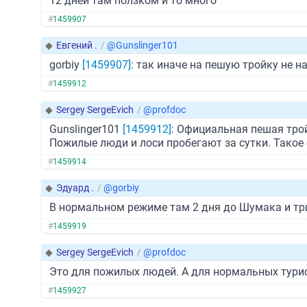
12 дней там ползком и то много
#
1459907
◆
Евгений .
/
@Gunslinger101
gorbiy
[1459907]
: так иначе на пешую тройку не н
#
1459912
◆
Sergey SergeEvich
/
@profdoc
Gunslinger101
[1459912]
: Официальная пешая тро
Пожилые люди и лоси пробегают за сутки. Такое 
#
1459914
◆
Эдуард .
/
@gorbiy
В нормальном режиме там 2 дня до Шумака и три 
#
1459919
◆
Sergey SergeEvich
/
@profdoc
Это для пожилых людей. А для нормальных турист
#
1459927