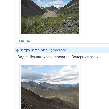
#
1459857
◆
Sergey SergeEvich
/
@profdoc
Вид с Шумакского перевала. Вечерние горы.