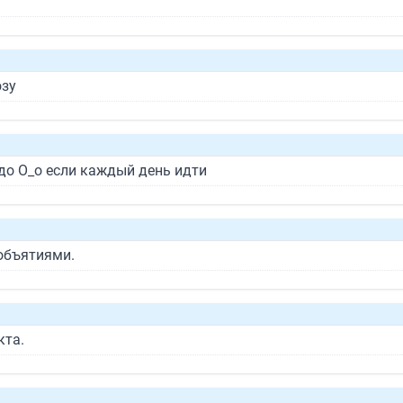
озу
адо О_о если каждый день идти
объятиями.
кта.