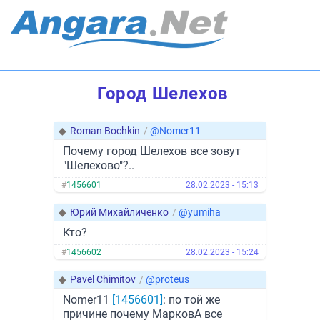
Город Шелехов
◆
Roman Bochkin
/
@Nomer11
Почему город Шелехов все зовут
"Шелехово"?..
#
1456601
28.02.2023 - 15:13
◆
Юрий Михайличенко
/
@yumiha
Кто?
#
1456602
28.02.2023 - 15:24
◆
Pavel Chimitov
/
@proteus
Nomer11
[1456601]
: по той же
причине почему МарковА все