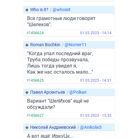
◆
Who is it?
/
@whoisit
Все грамотные люди говорят
"Шелехов".
#
1456624
01.03.2023 - 14:14
◆
Roman Bochkin
/
@Nomer11
"Когда упал последний враг,
Труба победы прозвучала,
Лишь тогда увидел я,
Как же нас осталось мало..."
#
1456625
01.03.2023 - 14:31
◆
Павел Арсентьев
/
@Polkan
Вариант "ШелИхов" ещё не
обсуждали?
#
1456627
01.03.2023 - 15:35
◆
Николай Андриевский
/
@Anikolai3
А вот ещё: ИркуЦк...