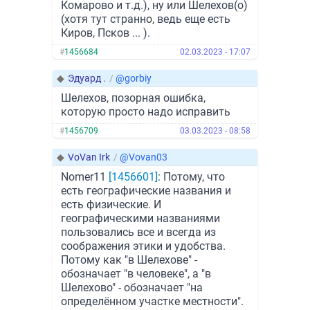
Комарово и т.д.), ну или Шелехов(о)
(хотя тут странно, ведь еще есть
Киров, Псков ... ).
#
1456684
02.03.2023 - 17:07
◆
Эдуард .
/
@gorbiy
Шелехов, позорная ошибка,
которую просто надо исправить
#
1456709
03.03.2023 - 08:58
◆
VoVan Irk
/
@Vovan03
Nomer11
[1456601]
: Потому, что
есть географические названия и
есть физические. И
географическими названиями
пользовались все и всегда из
соображения этики и удобства.
Потому как "в Шелехове" -
обозначает "в человеке", а "в
Шелехово" - обозначает "на
определённом участке местности".