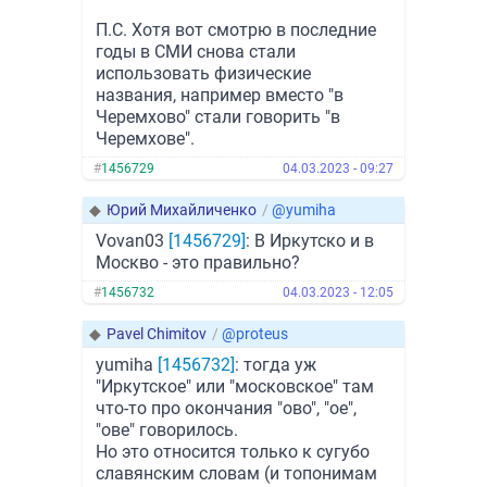
П.С. Хотя вот смотрю в последние
годы в СМИ снова стали
использовать физические
названия, например вместо "в
Черемхово" стали говорить "в
Черемхове".
#
1456729
04.03.2023 - 09:27
◆
Юрий Михайличенко
/
@yumiha
Vovan03
[1456729]
: В Иркутско и в
Москво - это правильно?
#
1456732
04.03.2023 - 12:05
◆
Pavel Chimitov
/
@proteus
yumiha
[1456732]
: тогда уж
"Иркутское" или "московское" там
что-то про окончания "ово", "ое",
"ове" говорилось.
Но это относится только к сугубо
славянским словам (и топонимам