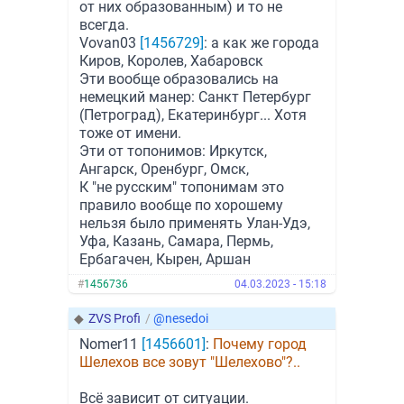
от них образованным) и то не
всегда.
Vovan03
[1456729]
: а как же города
Киров, Королев, Хабаровск
Эти вообще образовались на
немецкий манер: Санкт Петербург
(Петроград), Екатеринбург... Хотя
тоже от имени.
Эти от топонимов: Иркутск,
Ангарск, Оренбург, Омск,
К "не русским" топонимам это
правило вообще по хорошему
нельзя было применять Улан-Удэ,
Уфа, Казань, Самара, Пермь,
Ербагачен, Кырен, Аршан
#
1456736
04.03.2023 - 15:18
◆
ZVS Profi
/
@nesedoi
Nomer11
[1456601]
:
Почему город
Шелехов все зовут "Шелехово"?..
Всё зависит от ситуации.