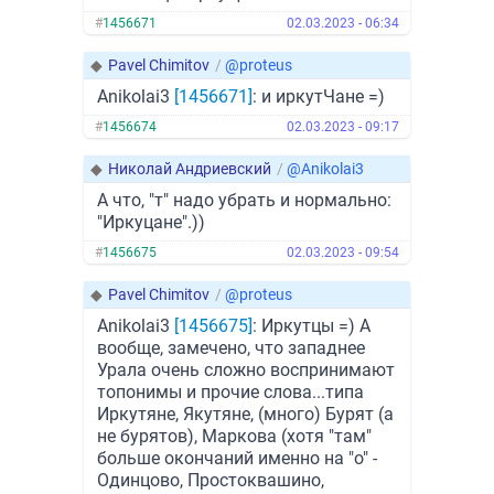
#
1456671
02.03.2023 - 06:34
◆
Pavel Chimitov
/
@proteus
Anikolai3
[1456671]
: и иркутЧане =)
#
1456674
02.03.2023 - 09:17
◆
Николай Андриевский
/
@Anikolai3
А что, "т" надо убрать и нормально:
"Иркуцане".))
#
1456675
02.03.2023 - 09:54
◆
Pavel Chimitov
/
@proteus
Anikolai3
[1456675]
: Иркутцы =) А
вообще, замечено, что западнее
Урала очень сложно воспринимают
топонимы и прочие слова...типа
Иркутяне, Якутяне, (много) Бурят (а
не бурятов), Маркова (хотя "там"
больше окончаний именно на "о" -
Одинцово, Простоквашино,