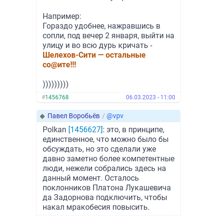
Например:
Гораздо удобнее, нажравшись в
сопли, под вечер 2 января, выйти на
улицу и во всю дурь кричать -
Шелехов-Сити — остальные
со@ите!!!
)))))))))
#
1456768
06.03.2023 - 11:00
◆
Павел Воробьёв
/
@vpv
Polkan
[1456627]
: это, в принципе,
единственное, что можно было бы
обсуждать, но это сделали уже
давно заметно более компетентные
люди, нежели собрались здесь на
данный момент. Осталось
поклонников Платона Лукашевича
да Задорнова подключить, чтобы
накал мракобесия повысить.