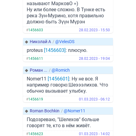
называют МарковО =)
Ну или более сложно. В Тунке есть
река Зун-Мурино, хотя правильно
должно быть Зүүн Мүрэн
#
1456603
28.02.2023 - 15:50
◆
Николай А
/
@VelesDS
proteus
[1456603]
: плюсую.
#
1456611
28.02.2023 - 19:04
◆
Роман ...
/
@Romich
Nomer11
[1456601]
: Ну не все. Я
например говорю:Шеэээлихов. Что
обычно вызывает улыбку.
#
1456619
01.03.2023 - 06:12
◆
Roman Bochkin
/
@Nomer11
Подозреваю, "Шелехов" больше
говорят те, кто в нём живёт.
#
1456623
01.03.2023 - 14:02