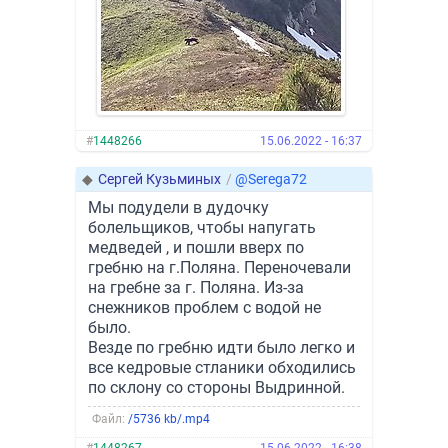
#
1448266
15.06.2022 - 16:37
◆
Сергей Кузьминых
/
@Serega72
Мы подудели в дудочку
болельщиков, чтобы напугать
медведей , и пошли вверх по
гребню на г.Поляна. Переночевали
на гребне за г. Поляна. Из-за
снежников проблем с водой не
было.
Везде по гребню идти было легко и
все кедровые стланики обходились
по склону со стороны Выдринной.
Файл:
/5736 kb/.mp4