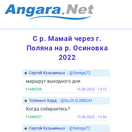
С р. Мамай через г.
Поляна на р. Осиновка
2022
◆
Сергей Кузьминых
/
@Serega72
маршрут выходного дня
#
1448256
15.06.2022 - 13:15
◆
Толяныч Хард
/
@IIuJII-OJIbKuH
Когда собираетесь?
#
1448257
15.06.2022 - 13:50
◆
Сергей Кузьминых
/
@Serega72