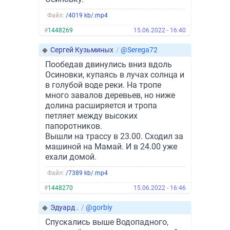
Файл:
/4019 kb/.mp4
#
1448269
15.06.2022 - 16:40
◆
Сергей Кузьминых
/
@Serega72
Пообедав двинулись вниз вдоль
Осиновки, купаясь в лучах солнца и
в голубой воде реки. На тропе
много завалов деревьев, но ниже
долина расширяется и тропа
петляет между высоких
папоротников.
Вышли на трассу в 23.00. Сходил за
машиной на Мамай. И в 24.00 уже
ехали домой.
Файл:
/7389 kb/.mp4
#
1448270
15.06.2022 - 16:46
◆
Эдуард .
/
@gorbiy
Спускались выше Водопадного,