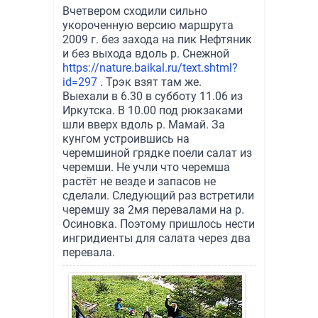
Вчетвером сходили сильно
укороченную версию маршрута
2009 г. без захода на пик Нефтяник
и без выхода вдоль р. Снежной
https://nature.baikal.ru/text.shtml?
id=297
. Трэк взят там же.
Выехали в 6.30 в субботу 11.06 из
Иркутска. В 10.00 под рюкзаками
шли вверх вдоль р. Мамай. За
кунгом устроившись на
черемшиной грядке поели салат из
черемши. Не учли что черемша
растёт не везде и запасов не
сделали. Следующий раз встретили
черемшу за 2мя перевалами на р.
Осиновка. Поэтому пришлось нести
ингридиенты для салата через два
перевала.