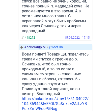
спуск всё равно не очень хороший,
точнее полный п, медведей куча. Не
рекомендуется в это время. А в
остальное много травы. С
переправой могут быть проблемы
как через Осиновку, так и через
водопадный.
#
1448272
15.06.2022 - 17:15
◆
Александр М
/
@Mer1in
Всем привет! Товарищи, поделитесь
треками спуска с гребня до р.
Осиновка, чтоб был точно
проходимый, а то по карте и
снимкам смотришь - сплошные
каньоны и сбросы, хотелось бы
сразу удачно спуститься.
Прикинул такой вариант, но он
ниже р. Водопадный -
https://nakarte.me/#m=15/51.34022/
104.86944&l=E/Ot/Sa&nktl=2AtLzYB
PdixZmWEooP5Nxg