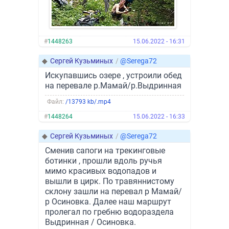
#
1448263
15.06.2022 - 16:31
◆
Сергей Кузьминых
/
@Serega72
Искупавшись озере , устроили обед
на перевале р.Мамай/р.Выдринная
Файл:
/13793 kb/.mp4
#
1448264
15.06.2022 - 16:33
◆
Сергей Кузьминых
/
@Serega72
Сменив сапоги на трекинговые
ботинки , прошли вдоль ручья
мимо красивых водопадов и
вышли в цирк. По травяннистому
склону зашли на перевал р Мамай/
р Осиновка. Далее наш маршрут
пролегал по гребню водораздела
Выдринная / Осиновка.