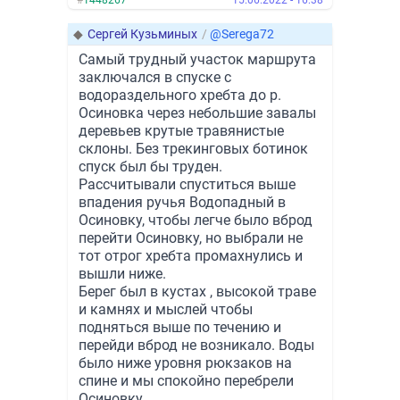
#
1448267
15.06.2022 - 16:38
◆
Сергей Кузьминых
/
@Serega72
Самый трудный участок маршрута
заключался в спуске с
водораздельного хребта до р.
Осиновка через небольшие завалы
деревьев крутые травянистые
склоны. Без трекинговых ботинок
спуск был бы труден.
Рассчитывали спуститься выше
впадения ручья Водопадный в
Осиновку, чтобы легче было вброд
перейти Осиновку, но выбрали не
тот отрог хребта промахнулись и
вышли ниже.
Берег был в кустах , высокой траве
и камнях и мыслей чтобы
подняться выше по течению и
перейди вброд не возникало. Воды
было ниже уровня рюкзаков на
спине и мы спокойно перебрели
Осиновку.