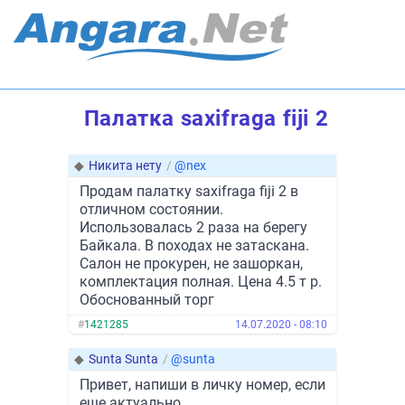
Палатка saxifraga fiji 2
◆
Никита нету
/
@nex
Продам палатку saxifraga fiji 2 в
отличном состоянии.
Использовалась 2 раза на берегу
Байкала. В походах не затаскана.
Салон не прокурен, не зашоркан,
комплектация полная. Цена 4.5 т р.
Обоснованный торг
#
1421285
14.07.2020 - 08:10
◆
Sunta Sunta
/
@sunta
Привет, напиши в личку номер, если
еще актуально