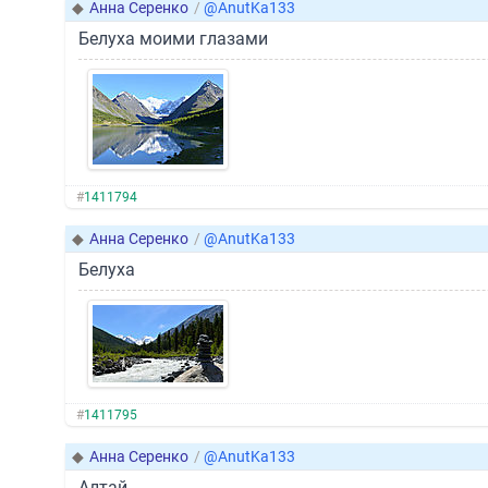
◆
Анна Серенко
/
@AnutKa133
Белуха моими глазами
#
1411794
◆
Анна Серенко
/
@AnutKa133
Белуха
#
1411795
◆
Анна Серенко
/
@AnutKa133
Алтай