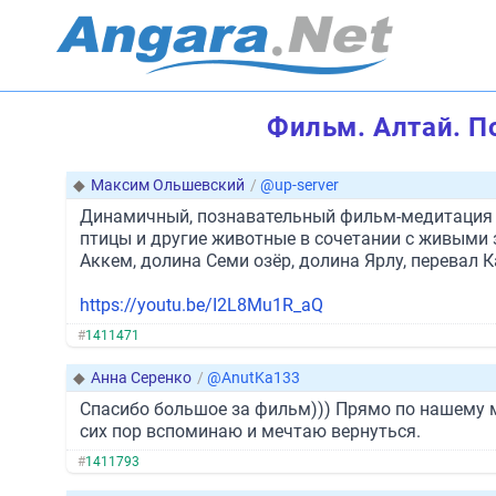
Фильм. Алтай. По
◆
Максим Ольшевский
/
@up-server
Динамичный, познавательный фильм-медитация на
птицы и другие животные в сочетании с живыми
Аккем, долина Семи озёр, долина Ярлу, перевал К
https://youtu.be/I2L8Mu1R_aQ
#
1411471
◆
Анна Серенко
/
@AnutKa133
Спасибо большое за фильм))) Прямо по нашему ма
сих пор вспоминаю и мечтаю вернуться.
#
1411793