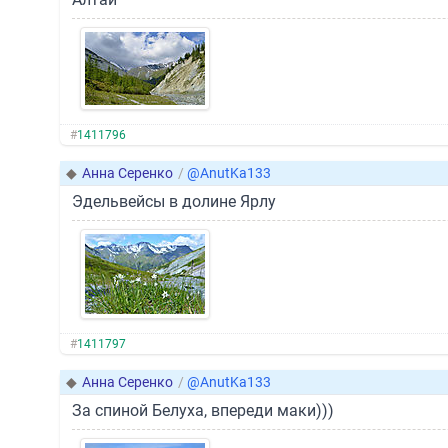
#
1411796
◆
Анна Серенко
/
@AnutKa133
Эдельвейсы в долине Ярлу
#
1411797
◆
Анна Серенко
/
@AnutKa133
За спиной Белуха, впереди маки)))