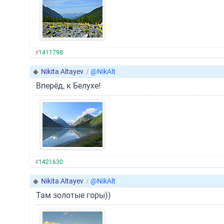
#
1411798
◆
Nikita Altayev
/
@NikAlt
Вперёд, к Белухе!
#
1421630
◆
Nikita Altayev
/
@NikAlt
Там золотые горы))