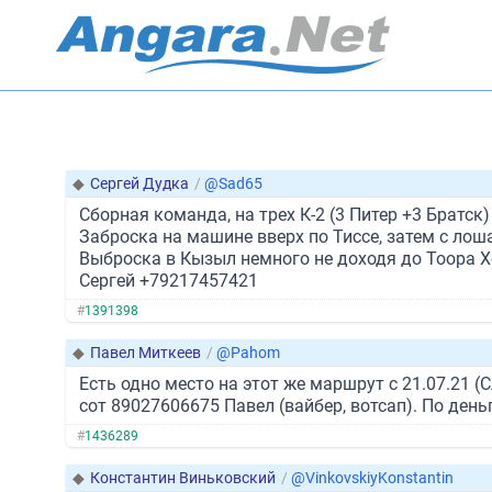
◆
Сергей Дудка
/
@Sad65
Сборная команда, на трех К-2 (3 Питер +3 Брат
Заброска на машине вверх по Тиссе, затем с лоша
Выброска в Кызыл немного не доходя до Тоора Х
Сергей +79217457421
#
1391398
◆
Павел Миткеев
/
@Pahom
Есть одно место на этот же маршрут с 21.07.21 (
сот 89027606675 Павел (вайбер, вотсап). По день
#
1436289
◆
Константин Виньковский
/
@VinkovskiyKonstantin