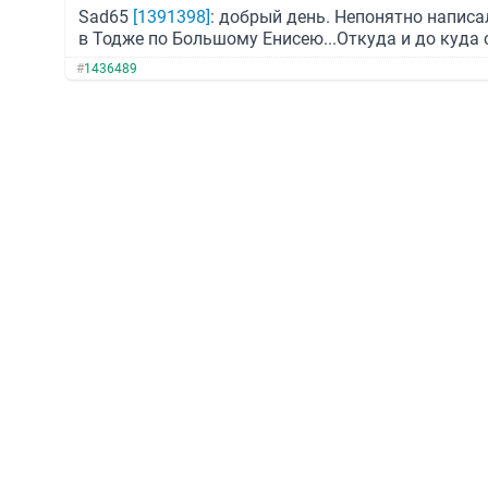
Sad65
[1391398]
: добрый день. Непонятно написа
в Тодже по Большому Енисею...Откуда и до куда 
#
1436489