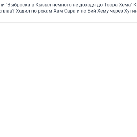
ли "Выброска в Кызыл немного не доходя до Тоора Хема" К
сплав? Ходил по рекам Хам Сара и по Бий Хему через Хути