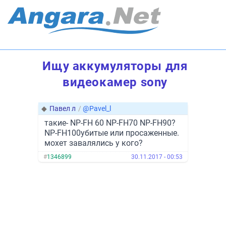
Ищу аккумуляторы для
видеокамер sony
◆
Павел л
/
@Pavel_l
такие- NP-FH 60 NP-FH70 NP-FH90?
NP-FH100убитые или просаженные.
мохет завалялись у кого?
#
1346899
30.11.2017 - 00:53