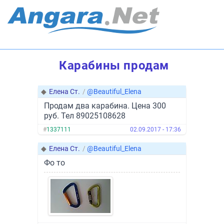
Карабины продам
◆
Елена Ст.
/
@Beautiful_Elena
Продам два карабина. Цена 300
руб. Тел 89025108628
#
1337111
02.09.2017 - 17:36
◆
Елена Ст.
/
@Beautiful_Elena
Фо то