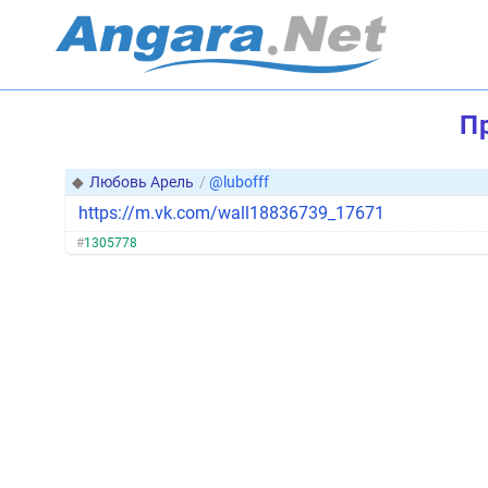
П
◆
Любовь Арель
/
@lubofff
https://m.vk.com/wall18836739_17671
#
1305778