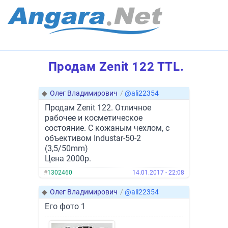
Продам Zenit 122 TTL.
◆
Олег Владимирович
/
@ali22354
Продам Zenit 122. Отличное
рабочее и косметическое
состояние. С кожаным чехлом, с
объективом Industar-50-2
(3,5/50mm)
Цена 2000р.
#
1302460
14.01.2017 - 22:08
◆
Олег Владимирович
/
@ali22354
Его фото 1