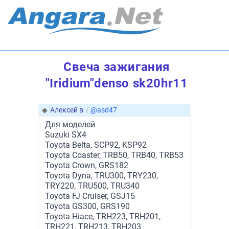
Свеча зажигания
"Iridium"denso sk20hr11
◆
Алексей в
/
@asd47
Для моделей
Suzuki SX4
Toyota Belta, SCP92, KSP92
Toyota Coaster, TRB50, TRB40, TRB53
Toyota Crown, GRS182
Toyota Dyna, TRU300, TRY230,
TRY220, TRU500, TRU340
Toyota FJ Cruiser, GSJ15
Toyota GS300, GRS190
Toyota Hiace, TRH223, TRH201,
TRH221, TRH213, TRH203