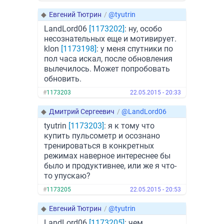
◆
Евгений Тютрин
/
@tyutrin
LandLord06
[1173202]
: ну, особо
несознательных еще и мотивирует.
klon
[1173198]
: у меня спутники по
пол часа искал, после обновления
вылечилось. Может попробовать
обновить.
#
1173203
22.05.2015 - 20:33
◆
Дмитрий Сергеевич
/
@LandLord06
tyutrin
[1173203]
: я к тому что
купить пульсометр и осознано
тренироваться в конкретных
режимах наверное интереснее бы
было и продуктивнее, или же я что-
то упускаю?
#
1173205
22.05.2015 - 20:53
◆
Евгений Тютрин
/
@tyutrin
LandLord06
[1173205]
: чем