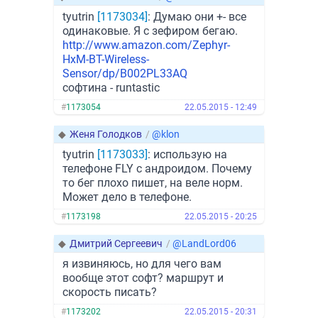
tyutrin
[1173034]
: Думаю они +- все
одинаковые. Я с зефиром бегаю.
http://www.amazon.com/Zephyr-
HxM-BT-Wireless-
Sensor/dp/B002PL33AQ
софтина - runtastic
#
1173054
22.05.2015 - 12:49
◆
Женя Голодков
/
@klon
tyutrin
[1173033]
: использую на
телефоне FLY с андроидом. Почему
то бег плохо пишет, на веле норм.
Может дело в телефоне.
#
1173198
22.05.2015 - 20:25
◆
Дмитрий Сергеевич
/
@LandLord06
я извиняюсь, но для чего вам
вообще этот софт? маршрут и
скорость писать?
#
1173202
22.05.2015 - 20:31