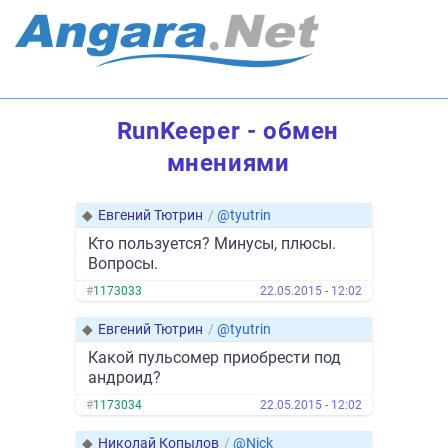
RunKeeper - обмен
мнениями
◆
Евгений Тютрин
/
@tyutrin
Кто пользуется? Минусы, плюсы.
Вопросы.
#
1173033
22.05.2015 - 12:02
◆
Евгений Тютрин
/
@tyutrin
Какой пульсомер приобрести под
андроид?
#
1173034
22.05.2015 - 12:02
◆
Николай Копылов
/
@Nick