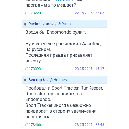
программа то мешает?
#
1173220
22.05.2015 - 22:03
◆
Ruslan Ivanov
/
@Ruus
Вроде бы Endomondo рулит.
Ну и есть еще российская Аэробия,
на русском.
Последняя правда прибавляет
высоту.
#
1173393
23.05.2015 - 16:17
◆
Виктор К
/
@Holmes
Пробовал и Sport Tracker, RunKeeper,
Runtastic - остановился на
Endomondo.
Sport Tracker иногда безбожно
привирает в сторону увеличения
расстояния
#
1173466
23.05.2015 - 22:43