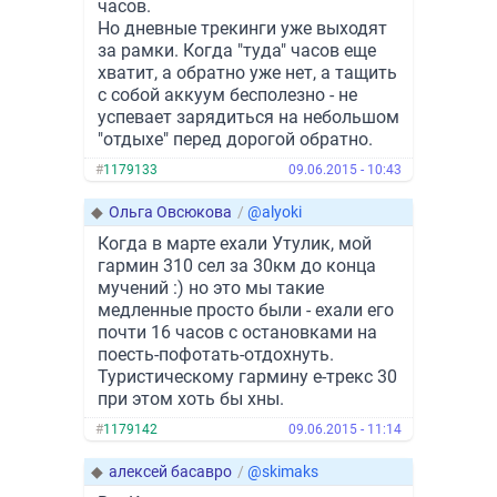
часов.
Но дневные трекинги уже выходят
за рамки. Когда "туда" часов еще
хватит, а обратно уже нет, а тащить
с собой аккуум бесполезно - не
успевает зарядиться на небольшом
"отдыхе" перед дорогой обратно.
#
1179133
09.06.2015 - 10:43
◆
Ольга Овсюкова
/
@alyoki
Когда в марте ехали Утулик, мой
гармин 310 сел за 30км до конца
мучений :) но это мы такие
медленные просто были - ехали его
почти 16 часов с остановками на
поесть-пофотать-отдохнуть.
Туристическому гармину е-трекс 30
при этом хоть бы хны.
#
1179142
09.06.2015 - 11:14
◆
алексей басавро
/
@skimaks