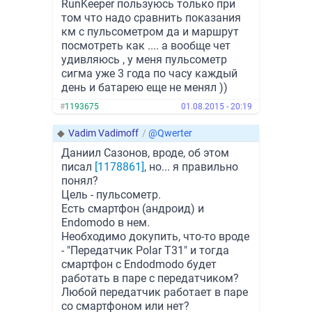
RunKeeper пользуюсь только при
том что надо сравнить показания
км с пульсометром да и маршрут
посмотреть как .... а вообще чет
удивляюсь , у меня пульсометр
сигма уже 3 года по часу каждый
день и батарею еще не менял ))
#
1193675
01.08.2015 - 20:19
◆
Vadim Vadimoff
/
@Qwerter
Даниил Сазонов, вроде, об этом
писал
[1178861]
, но... я правильно
понял?
Цель - пульсометр.
Есть смартфон (андроид) и
Endomodo в нем.
Необходимо докупить, что-то вроде
- "Передатчик Polar T31" и тогда
смартфон с Endodmodo будет
работать в паре с передатчиком?
Любой передатчик работает в паре
со смартфоном или нет?