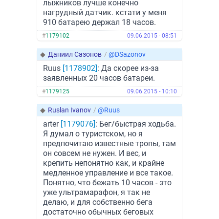
лыжников лучше конечно
нагрудный датчик. кстати у меня
910 батарею держал 18 часов.
#
1179102
09.06.2015 - 08:51
◆
Даниил Cазонов
/
@DSazonov
Ruus
[1178902]
: Да скорее из-за
заявленных 20 часов батареи.
#
1179125
09.06.2015 - 10:10
◆
Ruslan Ivanov
/
@Ruus
arter
[1179076]
: Бег/быстрая ходьба.
Я думал о туристском, но я
предпочитаю известные тропы, там
он совсем не нужен. И вес, и
крепить непонятно как, и крайне
медленное управление и все такое.
Понятно, что бежать 10 часов - это
уже ультрамарафон, я так не
делаю, и для собственно бега
достаточно обычных беговых