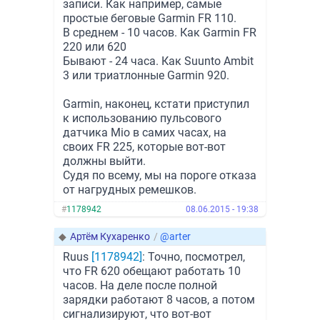
записи. Как например, самые
простые беговые Garmin FR 110.
В среднем - 10 часов. Как Garmin FR
220 или 620
Бывают - 24 часа. Как Suunto Ambit
3 или триатлонные Garmin 920.
Garmin, наконец, кстати приступил
к использованию пульсового
датчика Mio в самих часах, на
своих FR 225, которые вот-вот
должны выйти.
Судя по всему, мы на пороге отказа
от нагрудных ремешков.
#
1178942
08.06.2015 - 19:38
◆
Артём Кухаренко
/
@arter
Ruus
[1178942]
: Точно, посмотрел,
что FR 620 обещают работать 10
часов. На деле после полной
зарядки работают 8 часов, а потом
сигнализируют, что вот-вот