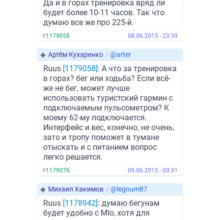
Да и в горах тренировка вряд ли
будет более 10-11 часов. Так что
думаю все же про 225-й.
#
1179058
08.06.2015 - 23:39
◆
Артём Кухаренко
/
@arter
Ruus
[1179058]
: А что за тренировка
в горах? бег или ходьба? Если всё-
же не бег, может лучше
использовать туристский гармин с
подключаемым пульсометром? К
моему 62-му подключается.
Интерфейс и вес, конечно, не очень,
зато и тропу поможет в тумане
отыскать и с питанием вопрос
легко решается.
#
1179076
09.06.2015 - 00:31
◆
Михаил Хакимов
/
@legnum87
Ruus
[1178942]
: думаю бегунам
будет удобно с MIo, хотя для