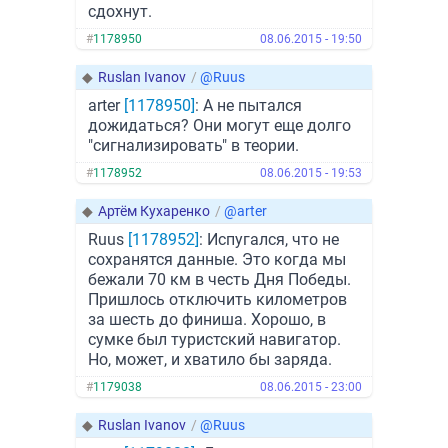
сдохнут.
#
1178950
08.06.2015 - 19:50
◆
Ruslan Ivanov
/
@Ruus
arter
[1178950]
: А не пытался
дожидаться? Они могут еще долго
"сигнализировать" в теории.
#
1178952
08.06.2015 - 19:53
◆
Артём Кухаренко
/
@arter
Ruus
[1178952]
: Испугался, что не
сохранятся данные. Это когда мы
бежали 70 км в честь Дня Победы.
Пришлось отключить километров
за шесть до финиша. Хорошо, в
сумке был туристский навигатор.
Но, может, и хватило бы заряда.
#
1179038
08.06.2015 - 23:00
◆
Ruslan Ivanov
/
@Ruus