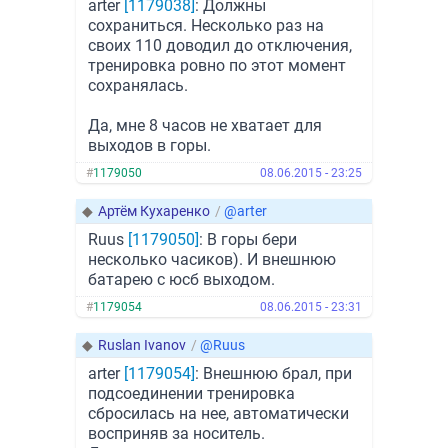
arter
[1179038]
: Должны
сохраниться. Несколько раз на
своих 110 доводил до отключения,
тренировка ровно по этот момент
сохранялась.
Да, мне 8 часов не хватает для
выходов в горы.
#
1179050
08.06.2015 - 23:25
◆
Артём Кухаренко
/
@arter
Ruus
[1179050]
: В горы бери
несколько часиков). И внешнюю
батарею с юсб выходом.
#
1179054
08.06.2015 - 23:31
◆
Ruslan Ivanov
/
@Ruus
arter
[1179054]
: Внешнюю брал, при
подсоединении тренировка
сбросилась на нее, автоматически
восприняв за носитель.