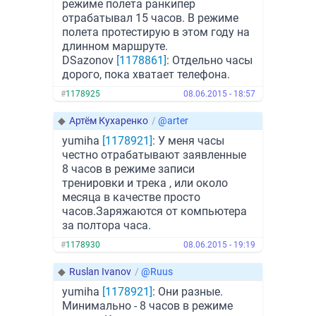
режиме полета ранкипер
отрабатывал 15 часов. В режиме
полета протестирую в этом году на
длинном маршруте.
DSazonov
[1178861]
: Отдельно часы
дорого, пока хватает телефона.
#
1178925
08.06.2015 - 18:57
◆
Артём Кухаренко
/
@arter
yumiha
[1178921]
: У меня часы
честно отрабатывают заявленные
8 часов в режиме записи
тренировки и трека , или около
месяца в качестве просто
часов.Заряжаются от компьютера
за полтора часа.
#
1178930
08.06.2015 - 19:19
◆
Ruslan Ivanov
/
@Ruus
yumiha
[1178921]
: Они разные.
Минимально - 8 часов в режиме