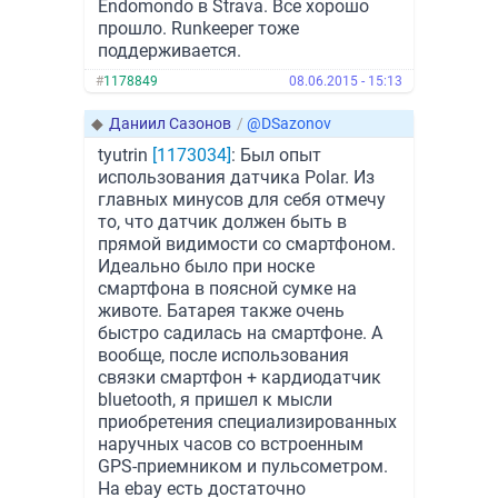
Endomondo в Strava. Все хорошо
прошло. Runkeeper тоже
поддерживается.
#
1178849
08.06.2015 - 15:13
◆
Даниил Cазонов
/
@DSazonov
tyutrin
[1173034]
: Был опыт
использования датчика Polar. Из
главных минусов для себя отмечу
то, что датчик должен быть в
прямой видимости со смартфоном.
Идеально было при носке
смартфона в поясной сумке на
животе. Батарея также очень
быстро садилась на смартфоне. А
вообще, после использования
связки смартфон + кардиодатчик
bluetooth, я пришел к мысли
приобретения специализированных
наручных часов со встроенным
GPS-приемником и пульсометром.
На ebay есть достаточно