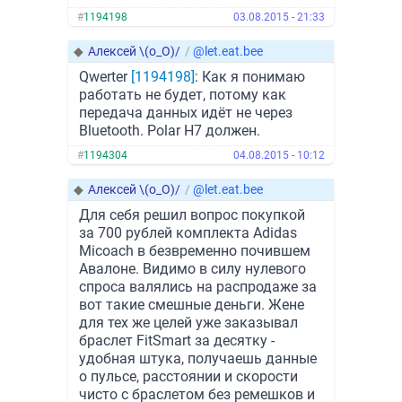
#
1194198
03.08.2015 - 21:33
◆
Алексей \(о_О)/
/
@let.eat.bee
Qwerter
[1194198]
: Как я понимаю
работать не будет, потому как
передача данных идёт не через
Bluetooth. Polar H7 должен.
#
1194304
04.08.2015 - 10:12
◆
Алексей \(о_О)/
/
@let.eat.bee
Для себя решил вопрос покупкой
за 700 рублей комплекта Adidas
Micoach в безвременно почившем
Авалоне. Видимо в силу нулевого
спроса валялись на распродаже за
вот такие смешные деньги. Жене
для тех же целей уже заказывал
браслет FitSmart за десятку -
удобная штука, получаешь данные
о пульсе, расстоянии и скорости
чисто с браслетом без ремешков и