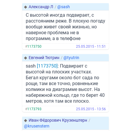
◆
Александр Л
/
@sash
С высотой иногда подвирает, с
расстоянием реже. В плохую погоду
вообще живет своей жизнью, но
наверное проблема не в
программе, а в телефоне
#
1173750
25.05.2015 - 11:51
◆
Евгений Тютрин
/
@tyutrin
sash
[1173750]
: Подвирает с
высотой на плоских участках.
Бегал кругами около бот сада по
роще, там все точно, ровненькие
холмики на диаграмме высот. На
набережной кольцо, где то берет 40
метров, хотя там все плоско.
#
1173793
25.05.2015 - 13:56
◆
Иван Фёдорович Крузенштерн
/
@krusenstern