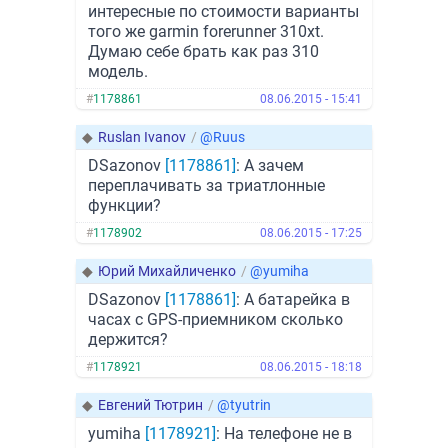
интересные по стоимости варианты
того же garmin forerunner 310xt.
Думаю себе брать как раз 310
модель.
#
1178861
08.06.2015 - 15:41
◆
Ruslan Ivanov
/
@Ruus
DSazonov
[1178861]
: А зачем
переплачивать за триатлонные
функции?
#
1178902
08.06.2015 - 17:25
◆
Юрий Михайличенко
/
@yumiha
DSazonov
[1178861]
: А батарейка в
часах с GPS-приемником сколько
держится?
#
1178921
08.06.2015 - 18:18
◆
Евгений Тютрин
/
@tyutrin
yumiha
[1178921]
: На телефоне не в