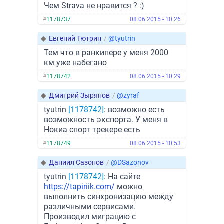
Чем Strava не нравится ? :)
#
1178737
08.06.2015 - 10:26
◆
Евгений Тютрин
/
@tyutrin
Тем что в ранкипере у меня 2000
км уже набегано
#
1178742
08.06.2015 - 10:29
◆
Дмитрий Зырянов
/
@zyraf
tyutrin
[1178742]
: возможно есть
возможность экспорта. У меня в
Нокиа спорт трекере есть
#
1178749
08.06.2015 - 10:53
◆
Даниил Cазонов
/
@DSazonov
tyutrin
[1178742]
: На сайте
https://tapiriik.com/
можно
выполнить синхронизацию между
различными сервисами.
Производил миграцию с